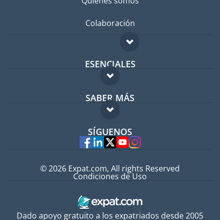
Quiénes somos
Colaboración
ESENCIALES
Foro para expatriados
SABER MÁS
Guía para expatriados
FAQ
Trabajos en el extranjero
SÍGUENOS
Expertos
© 2026 Expat.com, All rights Reserved
Condiciones de Uso
Dado apoyo gratuito a los expatriados desde 2005