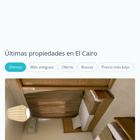
Últimas propiedades en El Cairo
Últimos
Más antiguos
Oferta
Buscar
Precio más bajo
P