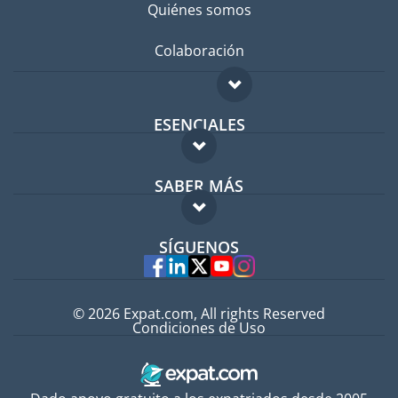
Quiénes somos
Colaboración
ESENCIALES
Foro para expatriados
SABER MÁS
Guía para expatriados
FAQ
Trabajos en el extranjero
SÍGUENOS
Expertos
© 2026 Expat.com, All rights Reserved
Condiciones de Uso