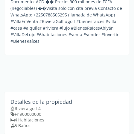
Documento: ACD �� Precio: 900 millones de FCFA
(negociables) ��Visita solo con cita previa Contacto de
WhatsApp: +2250788505295 (llamada de WhatsApp)
#VillaEnVenta #RivieraGolf #golf #bienesraíces #villa
#casa #alquiler #riviera #lujo #BienesRaícesAbiyán
#VillaDeLujo #6habitaciones #venta #vender #Invertir
#BienesRaíces
Detalles de la propiedad
Riviera golf 4
Fr 900000000
4 Habitaciones
5 Baños