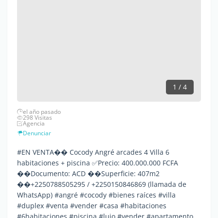
1 / 4
el año pasado
298 Visitas
Agencia
Denunciar
#EN VENTA�� Cocody Angré arcades 4 Villa 6
habitaciones + piscina ✅Precio: 400.000.000 FCFA
��Documento: ACD ��Superficie: 407m2
��+2250788505295 / +2250150846869 (llamada de
WhatsApp) #angré #cocody #bienes raíces #villa
#duplex #venta #vender #casa #habitaciones
#6habitaciones #piscina #lujo #vender #apartamento