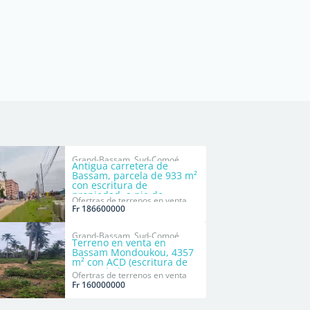
Grand-Bassam, Sud-Comoé
Antigua carretera de
Bassam, parcela de 933 m²
con escritura de
propiedad, a pie de
Ofertras de terrenos en venta
carretera.
Fr 186600000
Grand-Bassam, Sud-Comoé
Terreno en venta en
Bassam Mondoukou, 4357
m² con ACD (escritura de
propiedad).
Ofertras de terrenos en venta
Fr 160000000