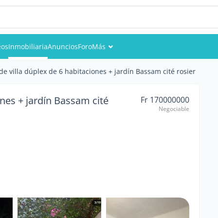
eos
Inmobiliaria
Anuncios
Foro
Más
Eventos
de villa dúplex de 6 habitaciones + jardín Bassam cité rosier
Miembros
ones + jardín Bassam cité
Fr 170000000
Negociable
Fotos