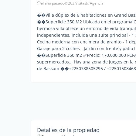
el año pasado
263 Visitas
Agencia
��Villa dúplex de 6 habitaciones en Grand Bass
��Superficie 350 M2 Ubicada en el programa Cité
hermosa villa ofrece un entorno de vida tranquilo
independientes, incluida una suite principal - 1
Cocina moderna con encimera de granito - 1 dep
Garaje para 2 coches - Jardín con frente y patio
��Superficie 350 m2 ✅Precio: 170.000.000 FCFA 
supermercados... Hay una zona de juegos en la c
de Bassam ��+2250788505295 / +225015084686
Detalles de la propiedad