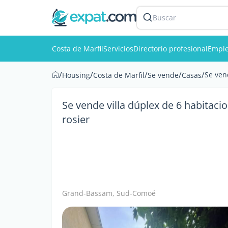
Buscar
Costa de Marfil
Servicios
Directorio profesional
Empl
/
/
/
/
/
Se ven
Housing
Costa de Marfil
Se vende
Casas
Se vende villa dúplex de 6 habitaci
rosier
Grand-Bassam, Sud-Comoé