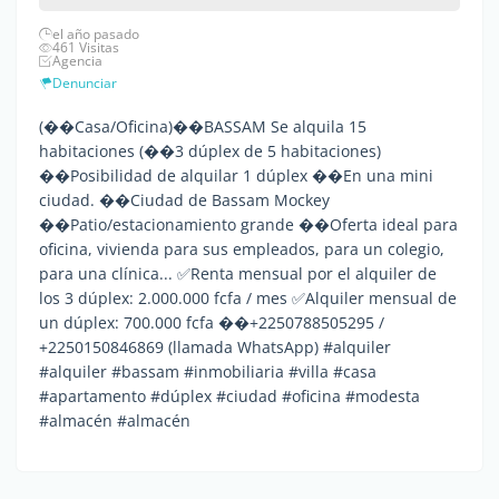
el año pasado
461 Visitas
Agencia
Denunciar
(��Casa/Oficina)��BASSAM Se alquila 15
habitaciones (��3 dúplex de 5 habitaciones)
��Posibilidad de alquilar 1 dúplex ��En una mini
ciudad. ��Ciudad de Bassam Mockey
��Patio/estacionamiento grande ��Oferta ideal para
oficina, vivienda para sus empleados, para un colegio,
para una clínica... ✅Renta mensual por el alquiler de
los 3 dúplex: 2.000.000 fcfa / mes ✅Alquiler mensual de
un dúplex: 700.000 fcfa ��+2250788505295 /
+2250150846869 (llamada WhatsApp) #alquiler
#alquiler #bassam #inmobiliaria #villa #casa
#apartamento #dúplex #ciudad #oficina #modesta
#almacén #almacén