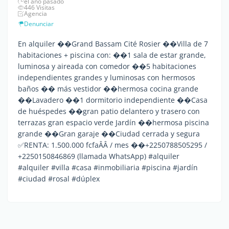
el año pasado
446 Visitas
Agencia
Denunciar
En alquiler ��Grand Bassam Cité Rosier ��Villa de 7
habitaciones + piscina con: ��1 sala de estar grande,
luminosa y aireada con comedor ��5 habitaciones
independientes grandes y luminosas con hermosos
baños �� más vestidor ��hermosa cocina grande
��Lavadero ��1 dormitorio independiente ��Casa
de huéspedes ��gran patio delantero y trasero con
terrazas gran espacio verde Jardín ��hermosa piscina
grande ��Gran garaje ��Ciudad cerrada y segura
✅RENTA: 1.500.000 fcfaÂÂ / mes ��+2250788505295 /
+2250150846869 (llamada WhatsApp) #alquiler
#alquiler #villa #casa #inmobiliaria #piscina #jardín
#ciudad #rosal #dúplex