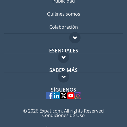
Publicidad
Quiénes somos
Colaboración
ESENCIALES
Foro para expatriados
SABER MÁS
Guía para expatriados
FAQ
Trabajos en el extranjero
SÍGUENOS
Expertos
© 2026 Expat.com, All rights Reserved
Condiciones de Uso