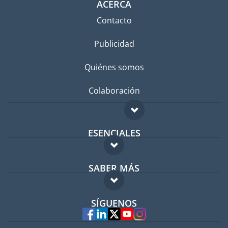
ACERCA
Contacto
Publicidad
Quiénes somos
Colaboración
ESENCIALES
Foro para expatriados
SABER MÁS
Guía para expatriados
FAQ
Trabajos en el extranjero
SÍGUENOS
Expertos