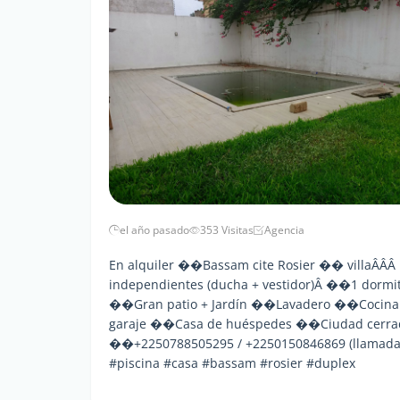
el año pasado
353 Visitas
Agencia
En alquiler ��Bassam cite Rosier �� villaÂÂÂ 
independientes (ducha + vestidor)Â ��1 dormi
��Gran patio + Jardín ��Lavadero ��Cocina
garaje ��Casa de huéspedes ��Ciudad cerrada
��+2250788505295 / +2250150846869 (llamada Wh
#piscina #casa #bassam #rosier #duplex