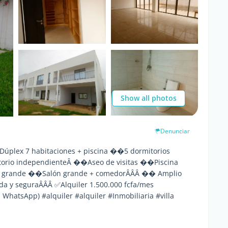
Show all photos
Denunciar
Dúplex 7 habitaciones + piscina ��5 dormitorios
torio independienteÂ ��Aseo de visitas ��Piscina
 grande ��Salón grande + comedorÂÂÂ �� Amplio
 y seguraÂÂÂ ✅Alquiler 1.500.000 fcfa/mes
atsApp) #alquiler #alquiler #Inmobiliaria #villa