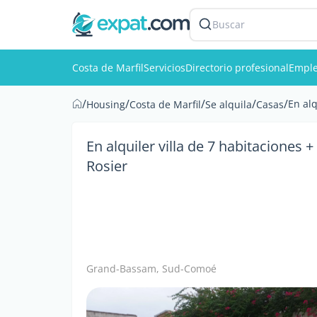
Buscar
Costa de Marfil
Servicios
Directorio profesional
Empl
/
/
/
/
/
En alq
Housing
Costa de Marfil
Se alquila
Casas
En alquiler villa de 7 habitaciones 
Rosier
Grand-Bassam, Sud-Comoé