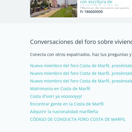
con escritura de
propiedad, a pie de
Ofertras de terrenos en venta
carretera.
Fr 186600000
Conversaciones del foro sobre vivien
Conecta con otros expatriados, haz tus preguntas y
Nuevo miembro del foro Costa de Marfil, preséntate
Nuevo miembro del foro Costa de Marfil, preséntate
Nuevo miembro del foro Costa de Marfil, preséntate
Matrimonio en Costa de Marfil
Costa d'ivori ya voooooyyy!
Encontrar gente en la Costa de Marfil
Adquirir la nacionalidad marfileña
CÓDIGO DE CONDUCTA FORO COSTA DE MARFIL