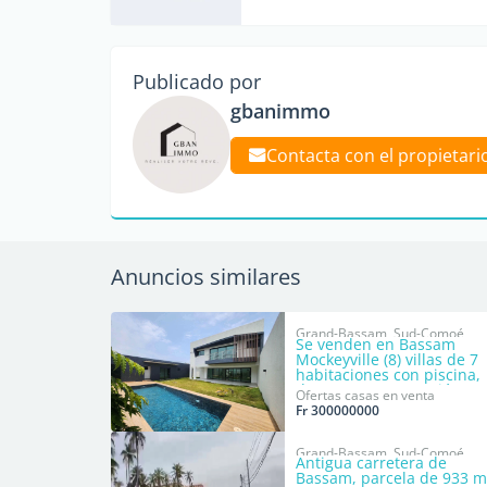
Publicado por
gbanimmo
Contacta con el propietari
Anuncios similares
Grand-Bassam, Sud-Comoé
Se venden en Bassam
Mockeyville (8) villas de 7
habitaciones con piscina,
de nueva construcción.
Ofertas casas en venta
Fr 300000000
Grand-Bassam, Sud-Comoé
Antigua carretera de
Bassam, parcela de 933 m