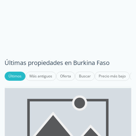
Últimas propiedades en Burkina Faso
Últimos
Más antiguos
Oferta
Buscar
Precio más bajo
P