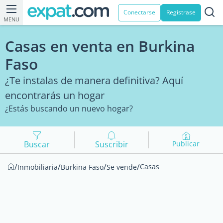
Conectarse
Registrase
MENU
Casas en venta en Burkina
Faso
¿Te instalas de manera definitiva? Aquí
encontrarás un hogar
¿Estás buscando un nuevo hogar?
Buscar
Suscribir
Publicar
/
/
/
/
Casas
Inmobiliaria
Burkina Faso
Se vende