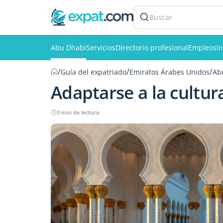
Buscar
Abu Dhabi
Servicios
Directorio profesional
Empleos
I
/
/
/
Guía del expatriado
Emiratos Árabes Unidos
Ab
Adaptarse a la cultur
3 min de lectura