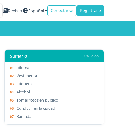
Conectarse
Registrase
Revista
Español
Sumario
0% leido
Idioma
Vestimenta
Etiqueta
Alcohol
Tomar fotos en público
Conducir en la ciudad
Ramadán