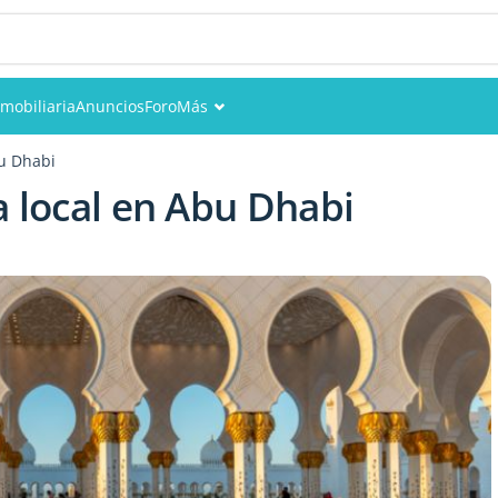
nmobiliaria
Anuncios
Foro
Más
Eventos
u Dhabi
a local en Abu Dhabi
Miembros
Fotos