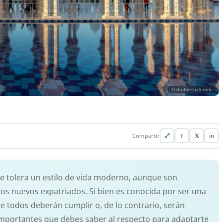
© shutterstock.com
Compartir
🔗
f
𝕏
in
ue tolera un estilo de vida moderno, aunque son
os nuevos expatriados. Si bien es conocida por ser una
ue todos deberán cumplir o, de lo contrario, serán
 importantes que debes saber al respecto para adaptarte