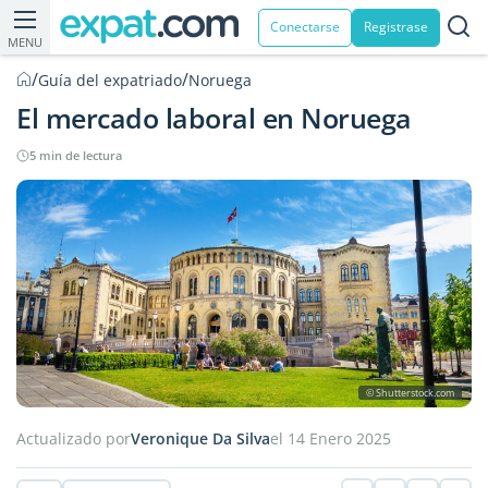
Conectarse
Registrase
MENU
/
/
Guía del expatriado
Noruega
El mercado laboral en Noruega
5 min de lectura
© Shutterstock.com
Actualizado por
Veronique Da Silva
el 14 Enero 2025