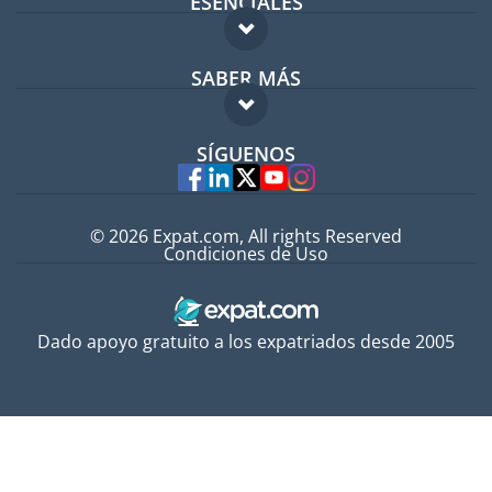
ESENCIALES
Foro para expatriados
SABER MÁS
Guía para expatriados
FAQ
Trabajos en el extranjero
SÍGUENOS
Expertos
© 2026 Expat.com, All rights Reserved
Condiciones de Uso
Dado apoyo gratuito a los expatriados desde 2005