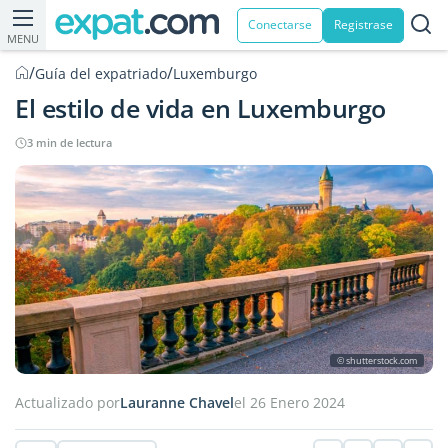
Conectarse
Registrase
MENU
/
/
Guía del expatriado
Luxemburgo
El estilo de vida en Luxemburgo
3 min de lectura
© shutterstock.com
Actualizado por
Lauranne Chavel
el 26 Enero 2024