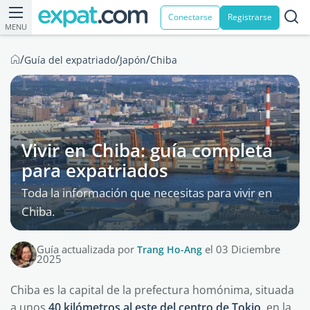
Conectarse
Registrarse
MENU
/
/
/
Guía del expatriado
Japón
Chiba
Vivir en Chiba: guía completa
para expatriados
Toda la información que necesitas para vivir en
Chiba.
Guía actualizada por
Trang Ho-Ang
el 03 Diciembre
2025
Chiba es la capital de la prefectura homónima, situada
a unos
40 kilómetros al este del centro de Tokio
, en la