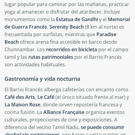
lugar popular para caminar por las mañanas, practicar
yoga al amanecer o disfrutar del atardecer. Incluye
monumentos como la
Estatua de Gandhi
y el
Memorial
de Guerra Francés
.
Serenity Beach
(8 km al norte) es
frecuentada por surfistas, mientras que
Paradise
Beach
ofrece arena fina accesible en barco desde
Chunnambar. Los
recorridos en bicicleta
por el campo
tamil y las
rutas patrimoniales
por el Barrio Francés
son actividades habituales.
Gastronomía y vida nocturna
El Barrio Francés alberga cafeterías con encanto como
Café des Arts
,
Le Café
(el único situado frente al mar) y
La Maison Rose
, donde sirven repostería francesa y
cocina fusión. La
Alliance Française
organiza eventos
culturales, proyecciones de cine y exposiciones. A
diferencia del vecino Tamil Nadu,
se puede consumir
alcohol sin restricciones
, con bares y restaurantes en