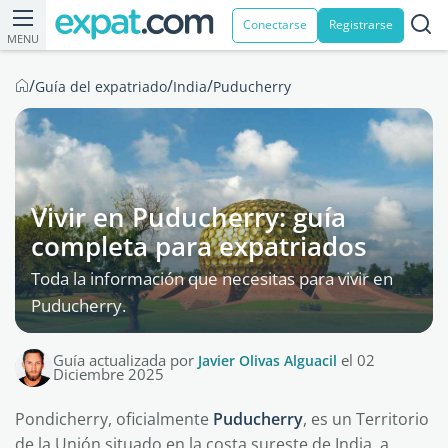
Conectarse
Registrarse
MENU
/
/
/
Guía del expatriado
India
Puducherry
Vivir en Puducherry: guía
completa para expatriados
Toda la información que necesitas para vivir en
Puducherry.
Guía actualizada por
Javier Olivas Alguacil
el 02
Diciembre 2025
Pondicherry, oficialmente
Puducherry
, es un Territorio
de la Unión situado en la costa sureste de India, a