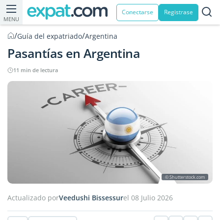
Conectarse
Registrase
MENU
/
/
Guía del expatriado
Argentina
Pasantías en Argentina
11 min de lectura
© Shutterstock.com
Actualizado por
Veedushi Bissessur
el 08 Julio 2026