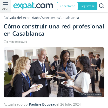
Conectarse
Registrase
MENU
/
/
/
Guía del expatriado
Marruecos
Casablanca
Cómo construir una red profesional
en Casablanca
3 min de lectura
© Shutterstock.com
Actualizado por
Pauline Bouveau
el 26 Julio 2024