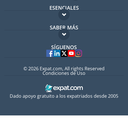
ESENCIALES
Foro para expatriados
SABER MÁS
Guía para expatriados
FAQ
Trabajos en el extranjero
SÍGUENOS
Expertos
© 2026 Expat.com, All rights Reserved
Condiciones de Uso
Dado apoyo gratuito a los expatriados desde 2005