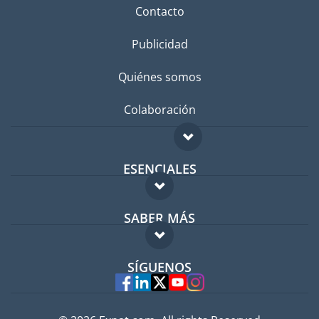
Contacto
Publicidad
Quiénes somos
Colaboración
ESENCIALES
Foro para expatriados
SABER MÁS
Guía para expatriados
FAQ
Trabajos en el extranjero
SÍGUENOS
Expertos