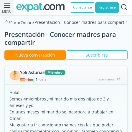
Conectarse
Registrase
MENU
/
/
/
Presentación - Conocer madres para compartir
Foro
Omán
Presentación - Conocer madres para
compartir
Nueva conversación
Suscribirse
Yoli Asturias
Miembro
1
hace 7 años
#1
|
POSTS
Hola!
Somos 4miembros ,mi marido mis dos hijos de 3 y
6meses y yo.
En unos meses mi marido se incorpora a trabajar en
Omán.
Me gustaria ir conociendo mamas con las que poder
compartir momentos con los niños...tambien conocer sin