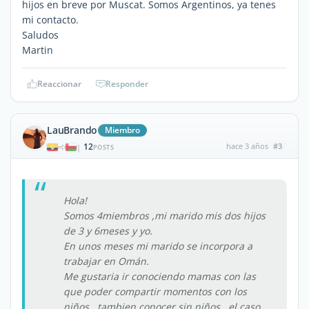
hijos en breve por Muscat. Somos Argentinos, ya tenes
mi contacto.
Saludos
Martin
Reaccionar
Responder
LauBrando
Miembro
12
hace 3 años
#3
|
POSTS
Hola!
Somos 4miembros ,mi marido mis dos hijos
de 3 y 6meses y yo.
En unos meses mi marido se incorpora a
trabajar en Omán.
Me gustaria ir conociendo mamas con las
que poder compartir momentos con los
niños...tambien conocer sin niños ..el caso