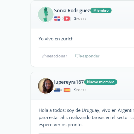
Sonia Rodriguez
Miembro
3
|
POSTS
Yo vivo en zurich
Reaccionar
Responder
lupereyra167
Nuevo miembro
9
|
POSTS
Hola a todos: soy de Uruguay, vivo en Argentin
para estar ahi, realizando tareas en el sector c
espero verlos pronto.