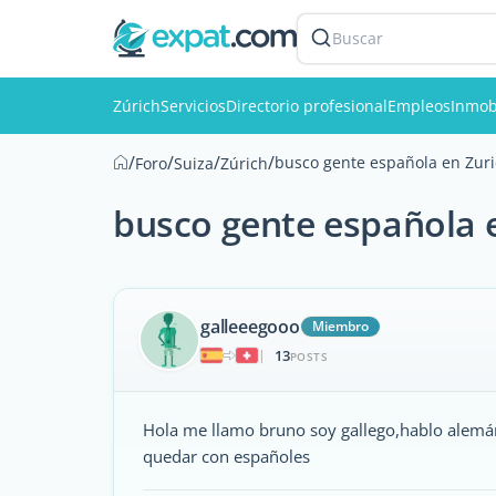
Buscar
Zúrich
Servicios
Directorio profesional
Empleos
Inmobi
/
/
/
/
busco gente española en Zuri
Foro
Suiza
Zúrich
busco gente española 
galleeegooo
Miembro
13
|
POSTS
Hola me llamo bruno soy gallego,hablo alemá
quedar con españoles