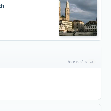
ch
#3
hace 10 años