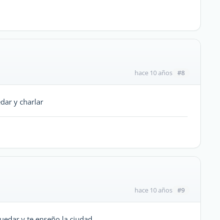
#8
hace 10 años
dar y charlar
#9
hace 10 años
uedar y te enseño la ciudad