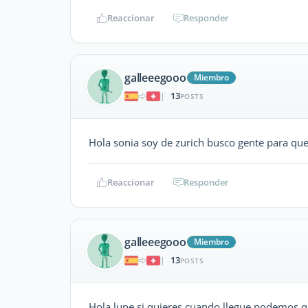
Reaccionar
Responder
galleeegooo
Miembro
13
|
POSTS
Hola sonia soy de zurich busco gente para que
Reaccionar
Responder
galleeegooo
Miembro
13
|
POSTS
Hola lupe,si quieres cuando llegue podemos q