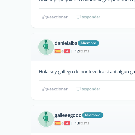
Reaccionar
Responder
danielalba
Miembro
12
|
POSTS
Hola soy gallego de pontevedra si ahi algun g
Reaccionar
Responder
galleeegooo
Miembro
13
|
POSTS