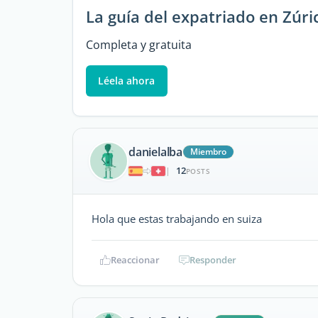
La guía del expatriado en Zúri
Completa y gratuita
Léela ahora
danielalba
Miembro
12
|
POSTS
Hola que estas trabajando en suiza
Reaccionar
Responder