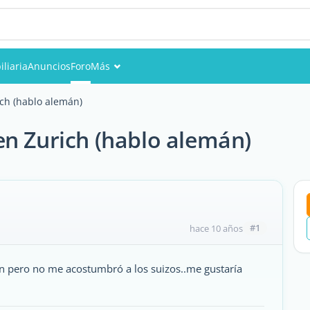
liaria
Anuncios
Foro
Más
Eventos
ch (hablo alemán)
Miembros
en Zurich (hablo alemán)
Fotos
#1
hace 10 años
n pero no me acostumbró a los suizos..me gustaría