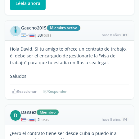
Léela ahora
Gaucho2015
Miembro activo
33
hace 8 años
#3
|
POSTS
Hola David. Si tu amigo te ofrece un contrato de trabajo,
él debe ser el encargado de gestionarte la "visa de
trabajo" para que tu estadía en Rusia sea legal.
Saludos!
Reaccionar
Responder
Danaez
Miembro
D
2
hace 8 años
#4
|
POSTS
¿Pero el contrato tiene ser desde Cuba o puedo ir a