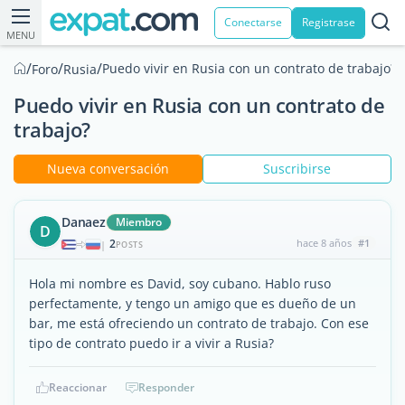
Conectarse
Registrase
MENU
/
/
/
Puedo vivir en Rusia con un contrato de trabajo?
Foro
Rusia
Puedo vivir en Rusia con un contrato de
trabajo?
Nueva conversación
Suscribirse
Danaez
Miembro
D
2
hace 8 años
#1
|
POSTS
Hola mi nombre es David, soy cubano. Hablo ruso
perfectamente, y tengo un amigo que es dueño de un
bar, me está ofreciendo un contrato de trabajo. Con ese
tipo de contrato puedo ir a vivir a Rusia?
Reaccionar
Responder