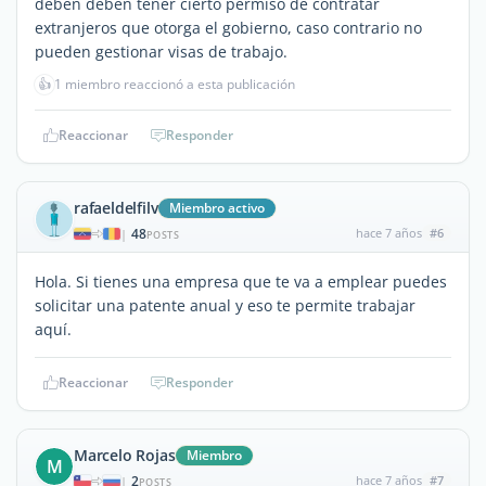
deben deben tener cierto permiso de contratar
extranjeros que otorga el gobierno, caso contrario no
pueden gestionar visas de trabajo.
👍
1 miembro reaccionó a esta publicación
Reaccionar
Responder
rafaeldelfilv
Miembro activo
48
hace 7 años
#6
|
POSTS
Hola. Si tienes una empresa que te va a emplear puedes
solicitar una patente anual y eso te permite trabajar
aquí.
Reaccionar
Responder
Marcelo Rojas
Miembro
M
2
hace 7 años
#7
|
POSTS