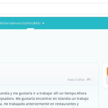
biliaria
Anuncios
Foro
Más
Eventos
Miembros
Fotos
#1
hace 3 años
andia y me gustaría ir a trabajar allí un tiempo.Ahora
impiadora. Me gustaría encontrar en Islandia un trabajo
va. He trabajado anteriormente en restaurantes y