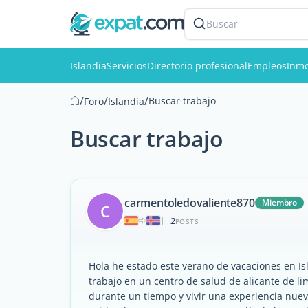
Buscar
Islandia
Servicios
Directorio profesional
Empleos
Inmo
/
/
/
Buscar trabajo
Foro
Islandia
Buscar trabajo
carmentoledovaliente870
Miembro
C
2
|
POSTS
Hola he estado este verano de vacaciones en Isl
trabajo en un centro de salud de alicante de l
durante un tiempo y vivir una experiencia nue