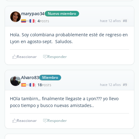
marypao34
Nuevo miembro
4
hace 12 años
#8
|
POSTS
Hola. Soy colombiana probablemente esté de regreso en
Lyon en agosto-sept. Saludos.
Reaccionar
Responder
Alvaro83
Miembro
18
hace 12 años
#9
|
POSTS
HOla tambirn,, finalmente llegaste a Lyon??? yo llevo
poco tiempo y busco nuevas amistades..
Reaccionar
Responder