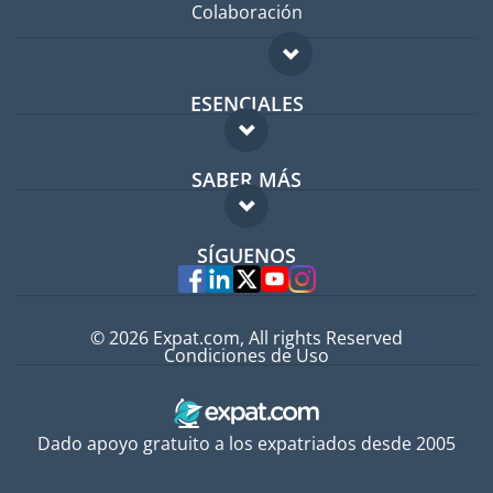
Colaboración
ESENCIALES
Foro para expatriados
SABER MÁS
Guía para expatriados
FAQ
Trabajos en el extranjero
SÍGUENOS
Expertos
© 2026 Expat.com, All rights Reserved
Condiciones de Uso
Dado apoyo gratuito a los expatriados desde 2005