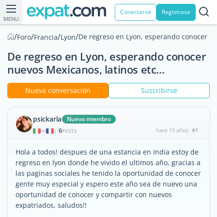
Conectarse
Registrase
MENU
/
/
/
/
De regreso en Lyon, esperando conocer nue
Foro
Francia
Lyon
De regreso en Lyon, esperando conocer
nuevos Mexicanos, latinos etc...
Nueva conversación
Suscribirse
psickarla
Nuevo miembro
6
hace 13 años
#1
|
POSTS
Hola a todos! despues de una estancia en India estoy de
regreso en lyon donde he vivido el ultimos año, gracias a
las paginas sociales he tenido la oportunidad de conocer
gente muy especial y espero este año sea de nuevo una
oportunidad de conocer y compartir con nuevos
expatriados, saludos!!