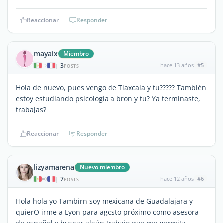
Reaccionar
Responder
mayaix
Miembro
3
hace 13 años
#5
|
POSTS
Hola de nuevo, pues vengo de Tlaxcala y tu????? También
estoy estudiando psicología a bron y tu? Ya terminaste,
trabajas?
Reaccionar
Responder
lizyamarena
Nuevo miembro
7
hace 12 años
#6
|
POSTS
Hola hola yo Tambirn soy mexicana de Guadalajara y
quierO irme a Lyon para agosto próximo como asesora
de español y buscar algún trabajo que me permita