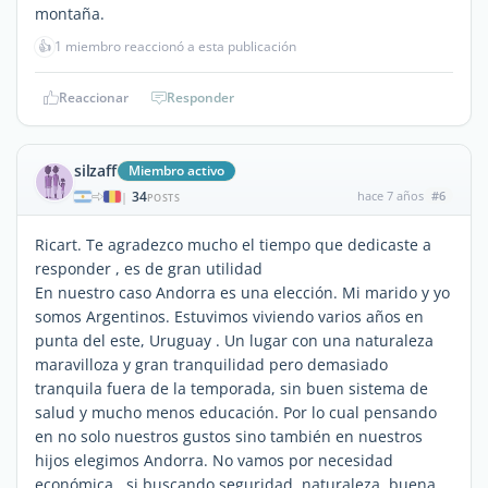
montaña.
👍
1 miembro reaccionó a esta publicación
Reaccionar
Responder
silzaff
Miembro activo
34
hace 7 años
#6
|
POSTS
Ricart. Te agradezco mucho el tiempo que dedicaste a
responder , es de gran utilidad
En nuestro caso Andorra es una elección. Mi marido y yo
somos Argentinos. Estuvimos viviendo varios años en
punta del este, Uruguay . Un lugar con una naturaleza
maravilloza y gran tranquilidad pero demasiado
tranquila fuera de la temporada, sin buen sistema de
salud y mucho menos educación. Por lo cual pensando
en no solo nuestros gustos sino también en nuestros
hijos elegimos Andorra. No vamos por necesidad
económica...si buscando seguridad, naturaleza, buena