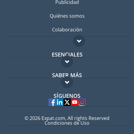
Publicidad
Quiénes somos
Colaboración
ESENCIALES
Foro para expatriados
SABER MÁS
Guía para expatriados
FAQ
Trabajos en el extranjero
SÍGUENOS
Expertos
© 2026 Expat.com, All rights Reserved
Condiciones de Uso