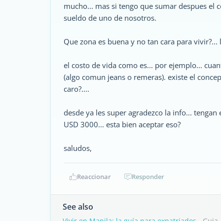
mucho... mas si tengo que sumar despues el cos
sueldo de uno de nosotros.
Que zona es buena y no tan cara para vivir?... 
el costo de vida como es... por ejemplo... cuanto
(algo comun jeans o remeras). existe el concept
caro?....
desde ya les super agradezco la info... tenga
USD 3000... esta bien aceptar eso?
saludos,
Reaccionar
Responder
See also
Vivir en Manila: la guía para expatriados
- Guia