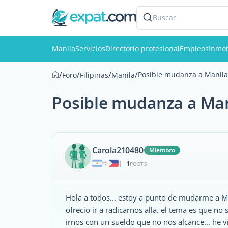
Buscar
Manila
Servicios
Directorio profesional
Empleos
Inmob
/
/
/
/
Posible mudanza a Manila 
Foro
Filipinas
Manila
Posible mudanza a Mani
Carola210480
Miembro
1
|
POSTS
Hola a todos... estoy a punto de mudarme a M
ofrecio ir a radicarnos alla. el tema es que 
irnos con un sueldo que no nos alcance... he v