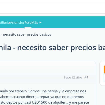
iliaria
Anuncios
Foro
Más
Eventos
- necesito saber precios basicos
Miembros
la - necesito saber precios b
Fotos
#1
hace 12 años
anila por trabajo. Somos una pareja y la empresa nos
no sabemos cuanto dinero aceptar ya que no queremos
isto deptos por casi USD1500 de alquiler... y me parece