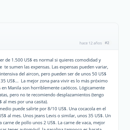
#2
hace 12 años
iler de 1.500 US$ es normal si quieres comodidad y
ue te sumen las expensas. Las expensas pueden variar,
intensiva del aircon, pero pueden ser de unos 50 US$
s 35 US$... La mejor zona para vivir es lo más próximo
s en Manila son horriblemente caóticos. Lógicamente
tas, pero no te recomiendo desplazamientos (tengo
 al mes por una casita).
 medio puede salirte por 8/10 US$. Una cocacola en el
US$ al mes. Unos jeans Levis o similar, unos 35 US$. Un
La carne de pollo unos 2 US$. La carne de vaca, mejor
nsas tener automóvil, la gasolina tampoco es barata,