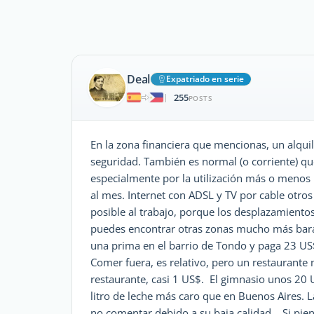
Deal
Expatriado en serie
255
|
POSTS
En la zona financiera que mencionas, un alqu
seguridad. También es normal (o corriente) q
especialmente por la utilización más o menos 
al mes. Internet con ADSL y TV por cable otro
posible al trabajo, porque los desplazamiento
puedes encontrar otras zonas mucho más bara
una prima en el barrio de Tondo y paga 23 US$
Comer fuera, es relativo, pero un restaurante
restaurante, casi 1 US$. El gimnasio unos 20 
litro de leche más caro que en Buenos Aires. 
no comentar debido a su baja calidad... Si pie