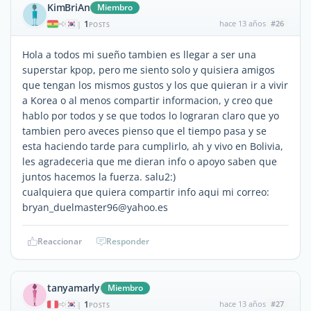
KimBriAn
Miembro
1
hace 13 años
#26
|
POSTS
Hola a todos mi sueño tambien es llegar a ser una
superstar kpop, pero me siento solo y quisiera amigos
que tengan los mismos gustos y los que quieran ir a vivir
a Korea o al menos compartir informacion, y creo que
hablo por todos y se que todos lo lograran claro que yo
tambien pero aveces pienso que el tiempo pasa y se
esta haciendo tarde para cumplirlo, ah y vivo en Bolivia,
les agradeceria que me dieran info o apoyo saben que
juntos hacemos la fuerza. salu2:)
cualquiera que quiera compartir info aqui mi correo:
bryan_duelmaster96@yahoo.es
Reaccionar
Responder
tanyamarly
Miembro
1
hace 13 años
#27
|
POSTS