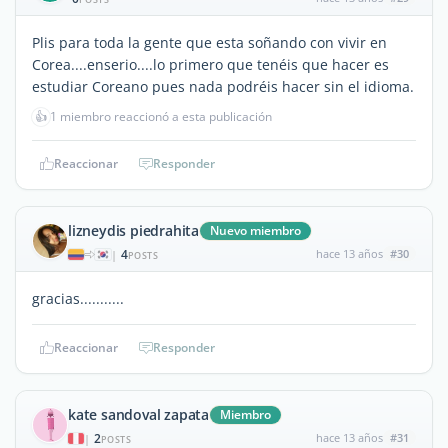
Plis para toda la gente que esta soñando con vivir en
Corea....enserio....lo primero que tenéis que hacer es
estudiar Coreano pues nada podréis hacer sin el idioma.
👍
1 miembro reaccionó a esta publicación
Reaccionar
Responder
lizneydis piedrahita
Nuevo miembro
4
hace 13 años
#30
|
POSTS
gracias...........
Reaccionar
Responder
kate sandoval zapata
Miembro
2
hace 13 años
#31
|
POSTS