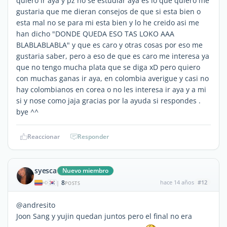
quiero ir aya y pz no se estudiar aya es lo que quiero me
gustaria que me dieran consejos de que si esta bien o
esta mal no se para mi esta bien y lo he creido asi me
han dicho "DONDE QUEDA ESO TAS LOKO AAA
BLABLABLABLA" y que es caro y otras cosas por eso me
gustaria saber, pero a eso de que es caro me interesa ya
que no tengo mucha plata que se diga xD pero quiero
con muchas ganas ir aya, en colombia averigue y casi no
hay colombianos en corea o no les interesa ir aya y a mi
si y nose como jaja gracias por la ayuda si respondes .
bye ^^
Reaccionar
Responder
syesca
Nuevo miembro
8
hace 14 años
#12
|
POSTS
@andresito
Joon Sang y yujin quedan juntos pero el final no era