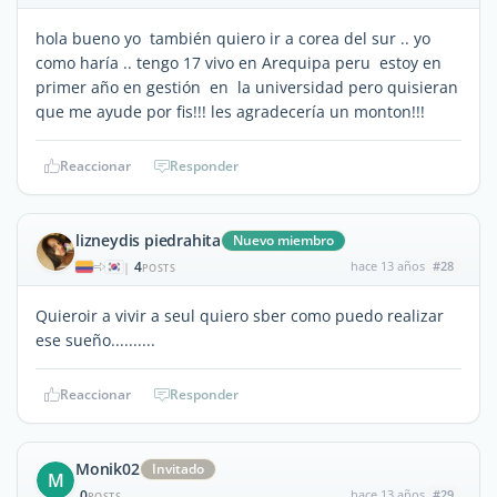
hola bueno yo también quiero ir a corea del sur .. yo
como haría .. tengo 17 vivo en Arequipa peru estoy en
primer año en gestión en la universidad pero quisieran
que me ayude por fis!!! les agradecería un monton!!!
Reaccionar
Responder
lizneydis piedrahita
Nuevo miembro
4
hace 13 años
#28
|
POSTS
Quieroir a vivir a seul quiero sber como puedo realizar
ese sueño..........
Reaccionar
Responder
Monik02
Invitado
M
0
hace 13 años
#29
POSTS