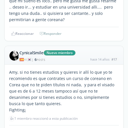
que mi sueño es loco.. pero me gusta me gusta retarme
.. deseo ir... y estudiar en una universidad alli.... pero
tengo una duda.. si quisiera ser cantante.. y solo
permitirian a gente coreana?
Reaccionar
Responder
CynicalSmile
Nuevo miembro
6
hace 14 años
#17
|
POSTS
Amy, si no tienes estudios y quieres ir allí lo que yo te
recomiendo es que contrates un curso de coreano en
Corea que no te piden títulos ni nada, y para el visado
que es de 6 a 12 meses tampoco así que no te
desanimes por si tienes estudios o no, simplemente
busca lo que tanto quieres.
Fighting¡
👍
1 miembro reaccionó a esta publicación