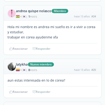
andrea quispe nolasco
Miembro
1
hace 13 años
#24
|
POSTS
Hola mi nombre es andrea mi sueño es ir a vivir a corea
y estudiar,
trabajar en corea ayudenme xfa
Reaccionar
Responder
latykha
Nuevo miembro
8
hace 13 años
#25
|
POSTS
aun estas interesada en lo de corea?
Reaccionar
Responder