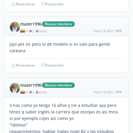
Reaccionar
Responder
mazer1996
Nuevo miembro
6
hace 14 años
#18
|
POSTS
jojo yes sir pero lo de modelo si es solo para gente
coreana
Reaccionar
Responder
mazer1996
Nuevo miembro
6
hace 14 años
#19
|
POSTS
o has como yo tengo 16 años y ire a estudiar aya pero
tenes q saber ingles la carrera que escojas es asi mira
si por ejemplo cojes asi como yo
"idomas"
requerimientos: hablar ingles nivel B2 y los estudios