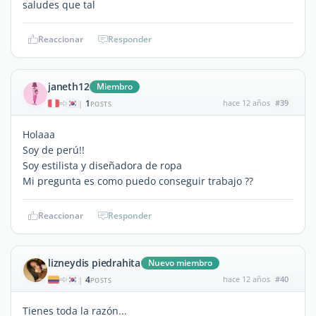
saludes que tal
Reaccionar
Responder
janeth12
Miembro
1
hace 12 años
#39
|
POSTS
Holaaa
Soy de perú!!
Soy estilista y diseñadora de ropa
Mi pregunta es como puedo conseguir trabajo ??
Reaccionar
Responder
lizneydis piedrahita
Nuevo miembro
4
hace 12 años
#40
|
POSTS
Tienes toda la razón...