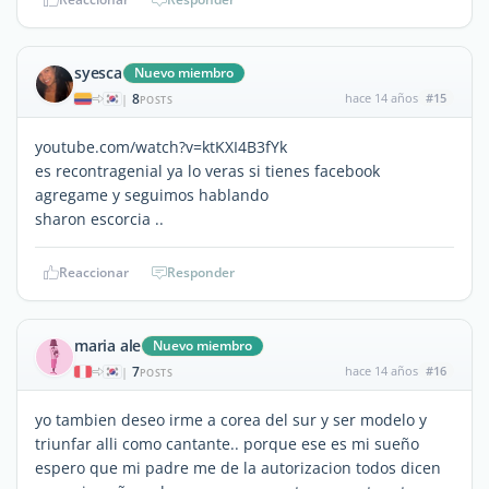
syesca
Nuevo miembro
8
hace 14 años
#15
|
POSTS
youtube.com/watch?v=ktKXI4B3fYk
es recontragenial ya lo veras si tienes facebook
agregame y seguimos hablando
sharon escorcia ..
Reaccionar
Responder
maria ale
Nuevo miembro
7
hace 14 años
#16
|
POSTS
yo tambien deseo irme a corea del sur y ser modelo y
triunfar alli como cantante.. porque ese es mi sueño
espero que mi padre me de la autorizacion todos dicen