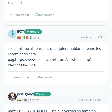
realidad
Reaccionar
Responder
JPZT
Miembro
3
hace 14 años
#21
|
POSTS
soi el mismo aki para los que quiere hablar coreano les
recomiendo esta
pag:https://www.expat.com/forum/viewtopic.php?
id=115908#694108
Reaccionar
Responder
joss_gaby
Miembro
1
hace 14 años
#22
|
POSTS
mazer1996 AYUDAMEEE... hola la verdad yo también