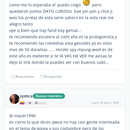
como me lo esperaba el quedo ciego
pero
quedaron juntos DATO cURIOSo bae jon yon y choi ji
woo los protas de esta serie saliero en la vida real me
alegro tanto
oye q bien que hay fand boy genial...
te recomiendo escalera al cielo ella es la protagonista y
te recomiendo las comedias esta geniales yo es visto
mas de 50 doramas ..... mirate spy myung wool es de
este año es exelente si te lA VAS HA VER me avisas te
dejo el link donde la puedes ver con buenos subt...
Reaccionar
Responder
syesca
Nuevo miembro
8
hace 14 años
#13
|
POSTS
@ mazer1996
es cierto lo que dices qwue no hay casi gente interesada
en el tema de korea y sus costumbre pero de los