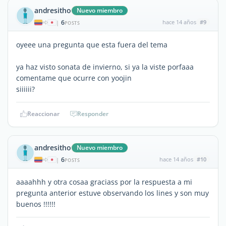
andresitho
Nuevo miembro
6
hace 14 años
#9
|
POSTS
oyeee una pregunta que esta fuera del tema
ya haz visto sonata de invierno, si ya la viste porfaaa
comentame que ocurre con yoojin
siiiiii?
Reaccionar
Responder
andresitho
Nuevo miembro
6
hace 14 años
#10
|
POSTS
aaaahhh y otra cosaa graciass por la respuesta a mi
pregunta anterior estuve observando los lines y son muy
buenos !!!!!!