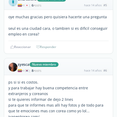
6
hace 14 años
#5
|
POSTS
oye muchas gracias pero quisiera hacerte una pregunta
seul es una ciudad cara, o tambien si es dificil conseguir
empleo en corea?
Reaccionar
Responder
syesca
Nuevo miembro
8
hace 14 años
#6
|
POSTS
ps si si es costos.
y para trabajar hay buena competencia entre
extranjeros y coreanos
si te quieres informar de dejo 2 lines
para que te informes mas alli hay fotos y de todo para
que te emociones mas con corea como yo lol...
ivanenkorea.com/