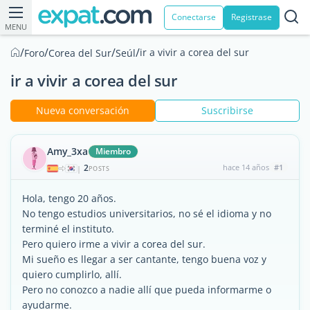
Conectarse
Registrase
MENU
/
/
/
/
ir a vivir a corea del sur
Foro
Corea del Sur
Seúl
ir a vivir a corea del sur
Nueva conversación
Suscribirse
Amy_3xa
Miembro
2
hace 14 años
#1
|
POSTS
Hola, tengo 20 años.
No tengo estudios universitarios, no sé el idioma y no
terminé el instituto.
Pero quiero irme a vivir a corea del sur.
Mi sueño es llegar a ser cantante, tengo buena voz y
quiero cumplirlo, allí.
Pero no conozco a nadie allí que pueda informarme o
ayudarme.