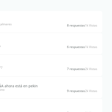
alinares
8 respuestas
1k Vistas
a
6 respuestas
1k Vistas
77
7 respuestas
2k Vistas
ÑA ahora está en pekin
hino
9 respuestas
2k Vistas