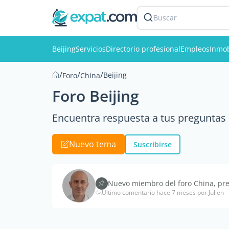
Buscar
Beijing
Servicios
Directorio profesional
Empleos
Inmob
/
/
/
Beijing
Foro
China
Foro Beijing
Encuentra respuesta a tus preguntas e
Nuevo tema
Suscribirse
Nuevo miembro del foro China, pre
Último comentario hace 7 meses por Julien