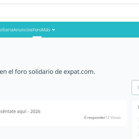
iliaria
Anuncios
Foro
Más
Eventos
Miembros
n el foro solidario de expat.com.
Fotos
séntate aquí - 2026
0 responder
12 Vistas