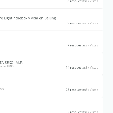
8 respuestas
1k Vistas
e Lightinthebox y vida en Beijing
9 respuestas
5k Vistas
7 respuestas
2k Vistas
A SEXO. M,F.
oster1890
14 respuestas
3k Vistas
obg
26 respuestas
5k Vistas
2 respuestas
1k Vistas