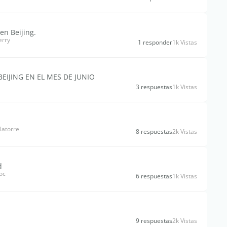
en Beijing.
erry
1 responder
1k Vistas
EIJING EN EL MES DE JUNIO
3 respuestas
1k Vistas
latorre
8 respuestas
2k Vistas
d
oc
6 respuestas
1k Vistas
9 respuestas
2k Vistas