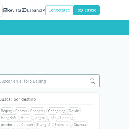
Conectarse
Registrase
Revista
Español
Buscar en el foro Beijing
Buscar por destino
Beijing
Cantón
Chengdú
Chóngqing
Dalián
Hangzhóu
Hubei
Jiangsu
Jinán
Liaoning
provincia de Cantón
Shanghái
Shénzhen
Suzhóu