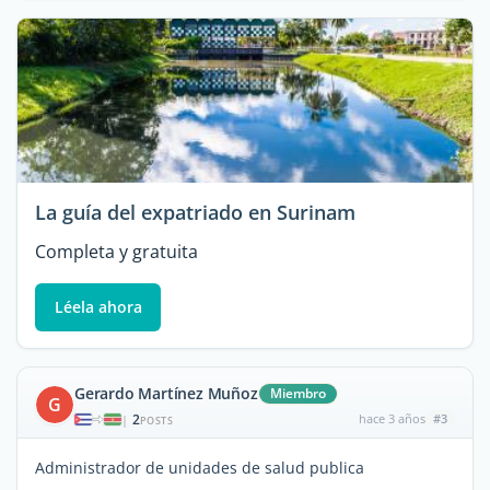
La guía del expatriado en Surinam
Completa y gratuita
Léela ahora
Gerardo Martínez Muñoz
Miembro
G
2
hace 3 años
#3
|
POSTS
Administrador de unidades de salud publica