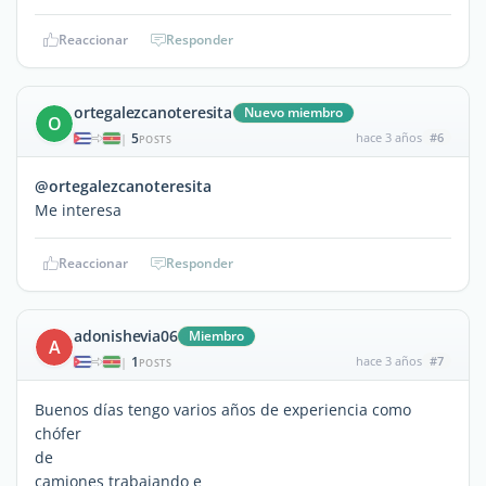
Reaccionar
Responder
ortegalezcanoteresita
Nuevo miembro
O
5
hace 3 años
#6
|
POSTS
@ortegalezcanoteresita
Me interesa
Reaccionar
Responder
adonishevia06
Miembro
A
1
hace 3 años
#7
|
POSTS
Buenos días tengo varios años de experiencia como
chófer
de
camiones trabajando e