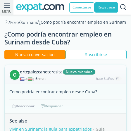
Conectarse
Registrase
MENU
/
/
/
¿Como podría encontrar empleo en Surinam d
Foro
Surinam
¿Como podría encontrar empleo en
Surinam desde Cuba?
Nueva conversación
Suscribirse
ortegalezcanoteresita
Nuevo miembro
O
5
hace 3 años
#1
|
POSTS
Como podría encontrar empleo desde Cuba?
Reaccionar
Responder
See also
Vivir en Surinam: la guía para expatriados
- Guia