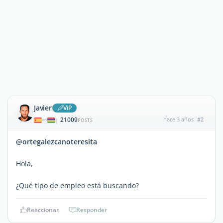
Javier
ViP
21009
hace 3 años
#2
|
POSTS
@ortegalezcanoteresita
Hola,
¿Qué tipo de empleo está buscando?
Reaccionar
Responder