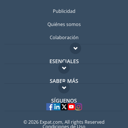
Publicidad
Quiénes somos
Colaboración
ESENCIALES
Foro para expatriados
SABER MÁS
Guía para expatriados
FAQ
Trabajos en el extranjero
SÍGUENOS
Expertos
© 2026 Expat.com, All rights Reserved
Condiciones de Uso