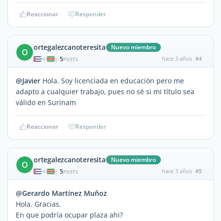
Reaccionar
Responder
ortegalezcanoteresita
Nuevo miembro
O
5
hace 3 años
#4
|
POSTS
@Javier
Hola. Soy licenciada en educación pero me
adapto a cualquier trabajo, pues no sé si mi título sea
válido en Surinam
Reaccionar
Responder
ortegalezcanoteresita
Nuevo miembro
O
5
hace 3 años
#5
|
POSTS
@Gerardo Martínez Muñoz
Hola. Gracias.
En que podría ocupar plaza ahi?