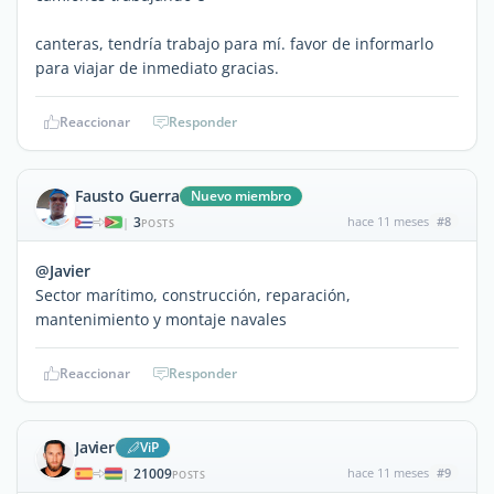
canteras, tendría trabajo para mí. favor de informarlo
para viajar de inmediato gracias.
Reaccionar
Responder
Fausto Guerra
Nuevo miembro
3
hace 11 meses
#8
|
POSTS
@Javier
Sector marítimo, construcción, reparación,
mantenimiento y montaje navales
Reaccionar
Responder
Javier
ViP
21009
hace 11 meses
#9
|
POSTS