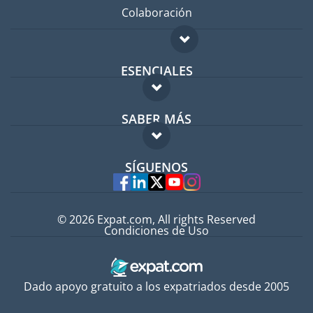
Colaboración
ESENCIALES
Foro para expatriados
SABER MÁS
Guía para expatriados
FAQ
Trabajos en el extranjero
SÍGUENOS
Expertos
© 2026 Expat.com, All rights Reserved
Condiciones de Uso
Dado apoyo gratuito a los expatriados desde 2005