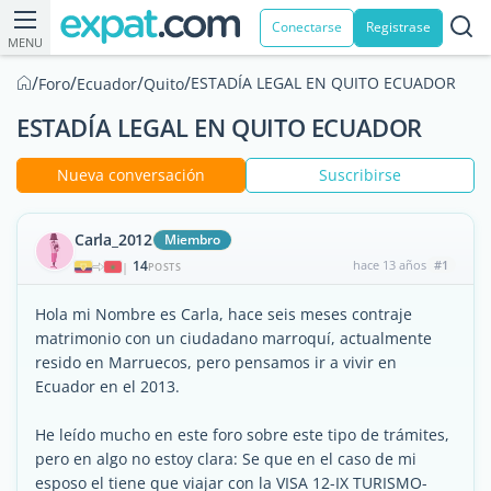
Conectarse
Registrase
MENU
/
/
/
/
ESTADÍA LEGAL EN QUITO ECUADOR
Foro
Ecuador
Quito
ESTADÍA LEGAL EN QUITO ECUADOR
Nueva conversación
Suscribirse
Carla_2012
Miembro
14
hace 13 años
#1
|
POSTS
Hola mi Nombre es Carla, hace seis meses contraje
matrimonio con un ciudadano marroquí, actualmente
resido en Marruecos, pero pensamos ir a vivir en
Ecuador en el 2013.
He leído mucho en este foro sobre este tipo de trámites,
pero en algo no estoy clara: Se que en el caso de mi
esposo el tiene que viajar con la VISA 12-IX TURISMO-