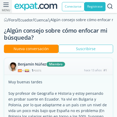
Conectarse
Registrase
MENU
/
/
/
/
¿Algún consejo sobre cómo enfocar m
Foro
Ecuador
Cuenca
¿Algún consejo sobre cómo enfocar mi
búsqueda?
Nueva conversación
Suscribirse
Benjamín Núñez
Miembro
1
hace 13 años
#1
|
POSTS
Muy buenas tardes
Soy profesor de Geografía e Historia y estoy pensando
en probar suerte en Ecuador. Ya viví en Bulgaria y
Polonia, por lo que adaptarme a un país con un nivel de
vida un poco más bajo que España no es problema (En
Polonia los salarios están en torno a los 500). Supongo