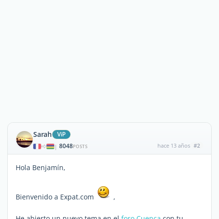
Sarah
ViP
8048
hace 13 años
#2
|
POSTS
Hola Benjamín,
Bienvenido a Expat.com
,
He abierto un nuevo tema en el
foro Cuenca
con tu