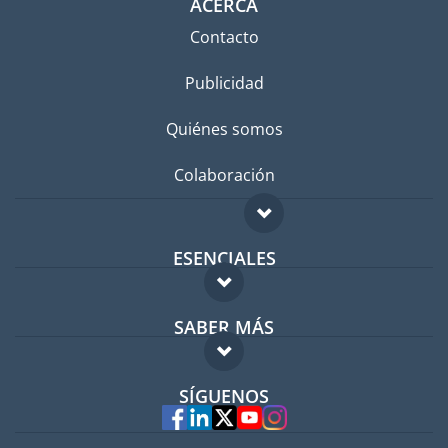
ACERCA
Contacto
Publicidad
Quiénes somos
Colaboración
ESENCIALES
Foro para expatriados
SABER MÁS
Guía para expatriados
FAQ
Trabajos en el extranjero
SÍGUENOS
Expertos