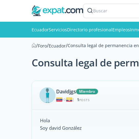
Buscar
Ecuador
Servicios
Directorio profesional
Empleos
Inmo
/
/
/
Consulta legal de permanencia en 
Foro
Ecuador
Consulta legal de perm
Davidjgs
Miembro
1
|
POSTS
Hola
Soy david González