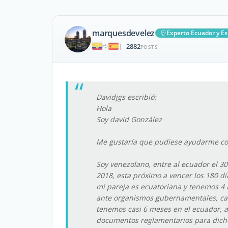
marquesdevelez
Experto Ecuador y E
2882
|
POSTS
Davidjgs escribió:
Hola
Soy david González
Me gustaría que pudiese ayudarme con
Soy venezolano, entre al ecuador el 30
2018, esta próximo a vencer los 180 d
mi pareja es ecuatoriana y tenemos 4
ante organismos gubernamentales, cab
tenemos casi 6 meses en el ecuador, 
documentos reglamentarios para dicho