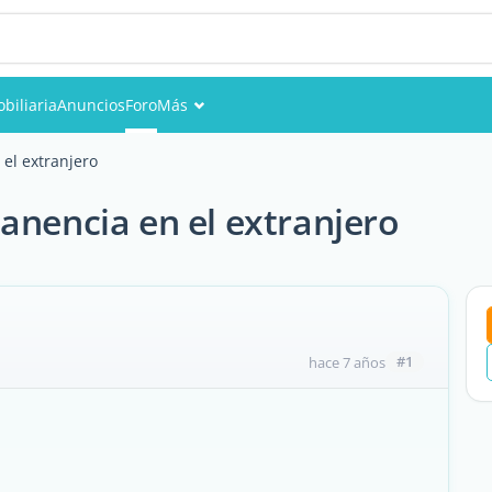
biliaria
Anuncios
Foro
Más
Eventos
el extranjero
Miembros
anencia en el extranjero
Fotos
#1
hace 7 años