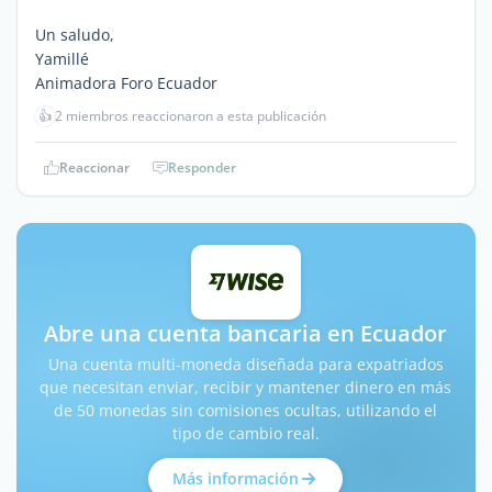
Un saludo,
Yamillé
Animadora Foro Ecuador
👍
2 miembros reaccionaron a esta publicación
Reaccionar
Responder
Abre una cuenta bancaria en Ecuador
Una cuenta multi-moneda diseñada para expatriados
que necesitan enviar, recibir y mantener dinero en más
de 50 monedas sin comisiones ocultas, utilizando el
tipo de cambio real.
Más información