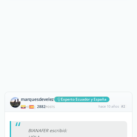
marquesdevelez
Experto Ecuador y España
2882
hace 10 años
#2
|
POSTS
BIANAFER escribió: