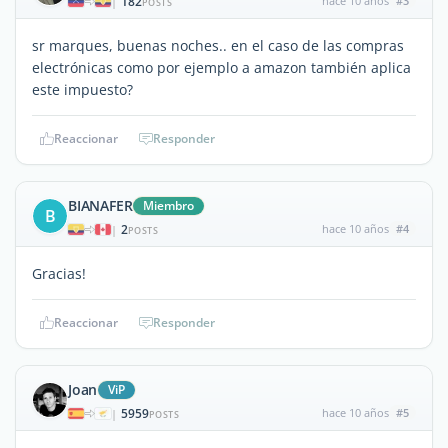
182
hace 10 años
#3
|
POSTS
sr marques, buenas noches.. en el caso de las compras
electrónicas como por ejemplo a amazon también aplica
este impuesto?
Reaccionar
Responder
BIANAFER
Miembro
B
2
hace 10 años
#4
|
POSTS
Gracias!
Reaccionar
Responder
Joan
ViP
5959
hace 10 años
#5
|
POSTS