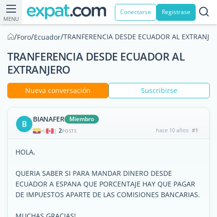
Conectarse
Registrase
MENU
/
/
/
TRANFERENCIA DESDE ECUADOR AL EXTRANJE
Foro
Ecuador
TRANFERENCIA DESDE ECUADOR AL
EXTRANJERO
Nueva conversación
Suscribirse
BIANAFER
Miembro
B
2
hace 10 años
#1
|
POSTS
HOLA,
QUERIA SABER SI PARA MANDAR DINERO DESDE
ECUADOR A ESPANA QUE PORCENTAJE HAY QUE PAGAR
DE IMPUESTOS APARTE DE LAS COMISIONES BANCARIAS.
MUCHAS GRACIAS!