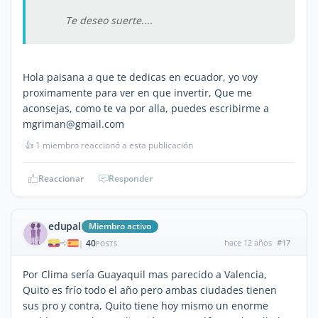
Te deseo suerte....
Hola paisana a que te dedicas en ecuador, yo voy
proximamente para ver en que invertir, Que me
aconsejas, como te va por alla, puedes escribirme a
mgriman@gmail.com
👍
1 miembro reaccionó a esta publicación
Reaccionar
Responder
edupal
Miembro activo
40
hace 12 años
#17
|
POSTS
Por Clima sería Guayaquil mas parecido a Valencia,
Quito es frío todo el año pero ambas ciudades tienen
sus pro y contra, Quito tiene hoy mismo un enorme