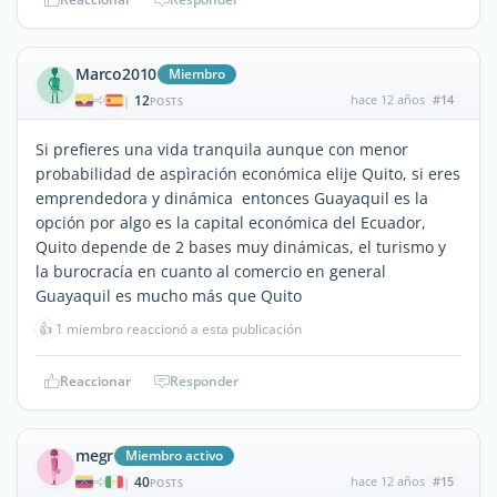
Marco2010
Miembro
12
hace 12 años
#14
|
POSTS
Si prefieres una vida tranquila aunque con menor
probabilidad de aspìración económica elije Quito, si eres
emprendedora y dinámica entonces Guayaquil es la
opción por algo es la capital económica del Ecuador,
Quito depende de 2 bases muy dinámicas, el turismo y
la burocracía en cuanto al comercio en general
Guayaquil es mucho más que Quito
👍
1 miembro reaccionó a esta publicación
Reaccionar
Responder
megr
Miembro activo
40
hace 12 años
#15
|
POSTS