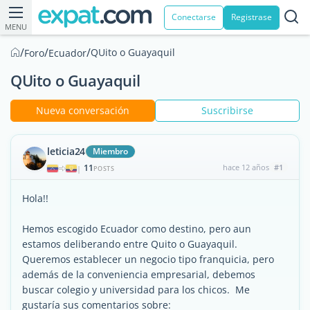
Conectarse
Registrase
MENU
/
/
/
QUito o Guayaquil
Foro
Ecuador
QUito o Guayaquil
Nueva conversación
Suscribirse
leticia24
Miembro
11
hace 12 años
#1
|
POSTS
Hola!!
Hemos escogido Ecuador como destino, pero aun
estamos deliberando entre Quito o Guayaquil.
Queremos establecer un negocio tipo franquicia, pero
además de la conveniencia empresarial, debemos
buscar colegio y universidad para los chicos. Me
gustaría sus comentarios sobre: