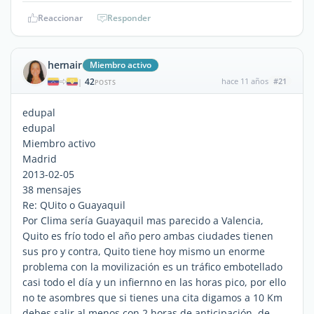
Reaccionar
Responder
hernair
Miembro activo
42
hace 11 años
#21
|
POSTS
edupal
edupal
Miembro activo
Madrid
2013-02-05
38 mensajes
Re: QUito o Guayaquil
Por Clima sería Guayaquil mas parecido a Valencia,
Quito es frío todo el año pero ambas ciudades tienen
sus pro y contra, Quito tiene hoy mismo un enorme
problema con la movilización es un tráfico embotellado
casi todo el día y un infiernno en las horas pico, por ello
no te asombres que si tienes una cita digamos a 10 Km
debes salir al menos con 2 horas de anticipación, de