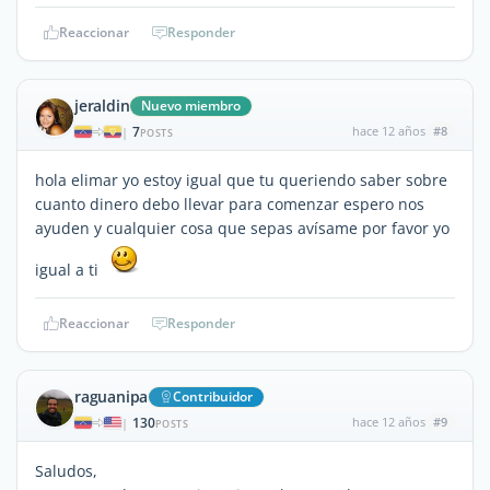
Reaccionar
Responder
jeraldin
Nuevo miembro
7
hace 12 años
#8
|
POSTS
hola elimar yo estoy igual que tu queriendo saber sobre
cuanto dinero debo llevar para comenzar espero nos
ayuden y cualquier cosa que sepas avísame por favor yo
igual a ti
Reaccionar
Responder
raguanipa
Contribuidor
130
hace 12 años
#9
|
POSTS
Saludos,