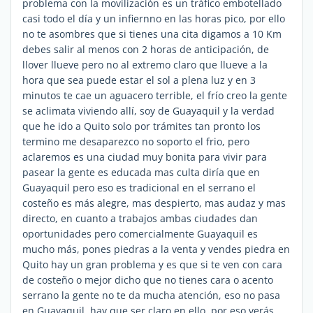
problema con la movilización es un tráfico embotellado
casi todo el día y un infiernno en las horas pico, por ello
no te asombres que si tienes una cita digamos a 10 Km
debes salir al menos con 2 horas de anticipación, de
llover llueve pero no al extremo claro que llueve a la
hora que sea puede estar el sol a plena luz y en 3
minutos te cae un aguacero terrible, el frío creo la gente
se aclimata viviendo allí, soy de Guayaquil y la verdad
que he ido a Quito solo por trámites tan pronto los
termino me desaparezco no soporto el frio, pero
aclaremos es una ciudad muy bonita para vivir para
pasear la gente es educada mas culta diría que en
Guayaquil pero eso es tradicional en el serrano el
costeño es más alegre, mas despierto, mas audaz y mas
directo, en cuanto a trabajos ambas ciudades dan
oportunidades pero comercialmente Guayaquil es
mucho más, pones piedras a la venta y vendes piedra en
Quito hay un gran problema y es que si te ven con cara
de costeño o mejor dicho que no tienes cara o acento
serrano la gente no te da mucha atención, eso no pasa
en Guayaquil, hay que ser claro en ello, por eso verás