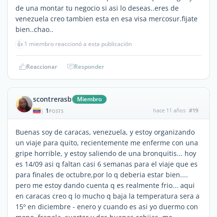
de una montar tu negocio si asi lo deseas..eres de
venezuela creo tambien esta en esa visa mercosur.fijate
bien..chao..
👍
1 miembro reaccionó a esta publicación
Reaccionar
Responder
scontrerasb
Miembro
1
hace 11 años
#19
|
POSTS
Buenas soy de caracas, venezuela, y estoy organizando
un viaje para quito, recientemente me enferme con una
gripe horrible, y estoy saliendo de una bronquitis... hoy
es 14/09 asi q faltan casi 6 semanas para el viaje que es
para finales de octubre,por lo q deberia estar bien....
pero me estoy dando cuenta q es realmente frio... aqui
en caracas creo q lo mucho q baja la temperatura sera a
15º en diciembre - enero y cuando es asi yo duermo con