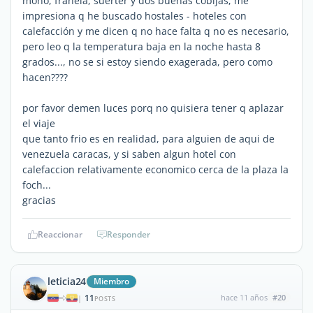
mono, franela, suerter y dos buenas cobijas, me
impresiona q he buscado hostales - hoteles con
calefacción y me dicen q no hace falta q no es necesario,
pero leo q la temperatura baja en la noche hasta 8
grados..., no se si estoy siendo exagerada, pero como
hacen????
por favor demen luces porq no quisiera tener q aplazar
el viaje
que tanto frio es en realidad, para alguien de aqui de
venezuela caracas, y si saben algun hotel con
calefaccion relativamente economico cerca de la plaza la
foch...
gracias
Reaccionar
Responder
leticia24
Miembro
11
hace 11 años
#20
|
POSTS