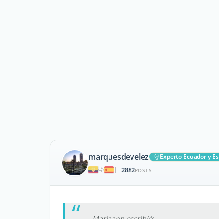
marquesdevelez
Experto Ecuador y E
2882
|
POSTS
Mariaann escribió: