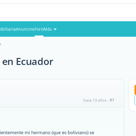
biliaria
Anuncios
Foro
Más
Eventos
r
Miembros
n en Ecuador
Fotos
#1
hace 13 años
cientemente mi hermano (que es boliviano) se