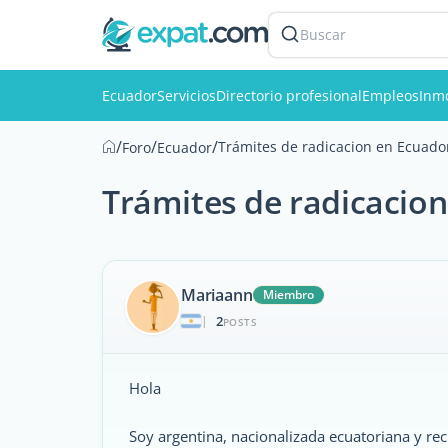
Buscar
Ecuador
Servicios
Directorio profesional
Empleos
Inmo
/
/
/
Trámites de radicacion en Ecuado
Foro
Ecuador
Trámites de radicacio
Mariaann
Miembro
2
|
POSTS
Hola
Soy argentina, nacionalizada ecuatoriana y re