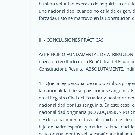
hubiera voluntad expresa de adquirir la ecuat
una nacionalidad, cuando no es la de origen, 
forzada). Esto se mantuvo en la Constitución d
III.- CONCLUSIONES PRÁCTICAS:
A) PRINCIPIO FUNDAMENTAL DE ATRIBUCIÓN 
nazca en territorio de la República del Ecua
Constitución). Resulta, ABSOLUTAMENTE, indife
1.- Que la ley personal de uno o ambos progeni
la nacionalidad de su país por ius sanguinis. E
en el Registro Civil del Ecuador y posteriorment
nacionalidad por ius sanguinis. En este caso, 
nacionalidad originaria (NO ADQUISIÓN POR N
desde su nacimiento, tuvo atribuida más de un
hijo de padre español y madre italiana, nacido
ecuatoriana, por ius soli y española e italiana,