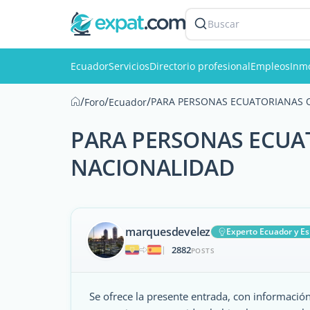
Buscar
Ecuador
Servicios
Directorio profesional
Empleos
Inmo
/
/
/
PARA PERSONAS ECUATORIANAS 
Foro
Ecuador
PARA PERSONAS ECUA
NACIONALIDAD
marquesdevelez
Experto Ecuador y E
2882
|
POSTS
Se ofrece la presente entrada, con información