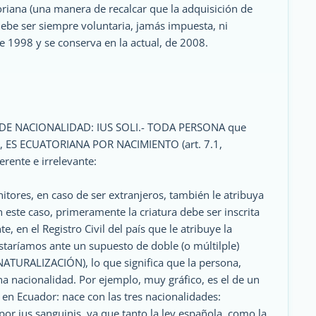
oriana (una manera de recalcar que la adquisición de
debe ser siempre voluntaria, jamás impuesta, ni
e 1998 y se conserva en la actual, de 2008.
DE NACIONALIDAD: IUS SOLI.- TODA PERSONA que
dor, ES ECUATORIANA POR NACIMIENTO (art. 7.1,
rente e irrelevante:
tores, en caso de ser extranjeros, también le atribuya
n este caso, primeramente la criatura debe ser inscrita
e, en el Registro Civil del país que le atribuye la
estaríamos ante un supuesto de doble (o múltilple)
ATURALIZACIÓN), lo que significa que la persona,
a nacionalidad. Por ejemplo, muy gráfico, es el de un
 en Ecuador: nace con las tres nacionalidades:
 por ius sanguinis, ya que tanto la ley española, como la