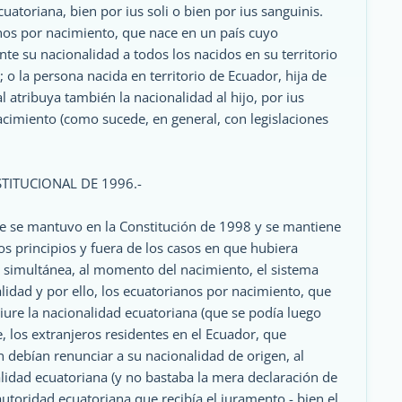
uatoriana, bien por ius soli o bien por ius sanguinis.
nos por nacimiento, que nace en un país cuyo
e su nacionalidad a todos los nacidos en su territorio
; o la persona nacida en territorio de Ecuador, hija de
l atribuya también la nacionalidad al hijo, por ius
cimiento (como sucede, en general, con legislaciones
STITUCIONAL DE 1996.-
ue se mantuvo en la Constitución de 1998 y se mantiene
os principios y fuera de los casos en que hubiera
a simultánea, al momento del nacimiento, el sistema
lidad y por ello, los ecuatorianos por nacimiento, que
 iure la nacionalidad ecuatoriana (que se podía luego
, los extranjeros residentes en el Ecuador, que
 debían renunciar a su nacionalidad de origen, al
lidad ecuatoriana (y no bastaba la mera declaración de
autoridad ecuatoriana que recibía el juramento - bien el