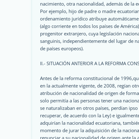
nacimiento, otra nacionalidad, además de la ec
Por ejemplo, hijo de padre o madre ecuatoria
ordenamiento jurídico atribuye automáticament
(algo corriente en todos los países de América)
progenitor extranjero, cuya legislación naciona
sanguinis, independientemente del lugar de na
de países europeos).
II.- SITUACIÓN ANTERIOR A LA REFORMA CON
Antes de la reforma constitucional de 1996,q
en la actualmente vigente, de 2008, regían otr
atribución de nacionalidad de origen de form
solo permitía a las personas tener una naciona
se naturalizaban en otros países, perdían ipso
recuperar, de acuerdo con la Ley) e igualmente
adquirían la nacionalidad ecuatoriana, también
momento de jurar la adquisición de la naciona
renunciar a su nacionalidad de origen ante la 