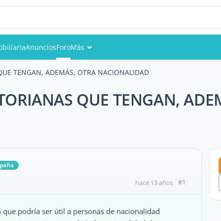
biliaria
Anuncios
Foro
Más
Eventos
QUE TENGAN, ADEMÁS, OTRA NACIONALIDAD
Miembros
TORIANAS QUE TENGAN, ADE
Fotos
spaña
#1
hace 13 años
 que podría ser útil a personas de nacionalidad