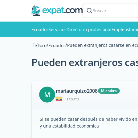
Buscar
Ecuador
Servicios
Directorio profesional
Empleos
Inmo
/
/
/
Pueden extranjeros casarse en e
Foro
Ecuador
Pueden extranjeros ca
mariaurquizo2008
Miembro
M
1
|
POSTS
Si se pueden casar después de haber vivido en 
y una estabilidad economica