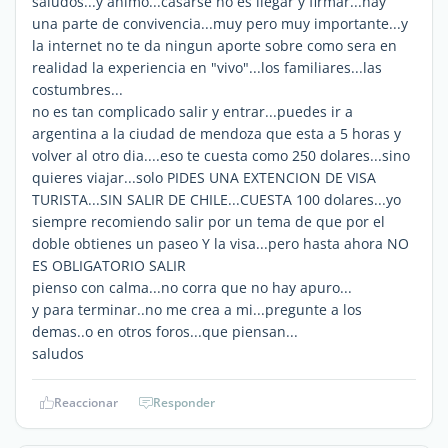
saludos...y animo...casarse no es llegar y firmar...hay
una parte de convivencia...muy pero muy importante...y
la internet no te da ningun aporte sobre como sera en
realidad la experiencia en "vivo"...los familiares...las
costumbres...
no es tan complicado salir y entrar...puedes ir a
argentina a la ciudad de mendoza que esta a 5 horas y
volver al otro dia....eso te cuesta como 250 dolares...sino
quieres viajar...solo PIDES UNA EXTENCION DE VISA
TURISTA...SIN SALIR DE CHILE...CUESTA 100 dolares...yo
siempre recomiendo salir por un tema de que por el
doble obtienes un paseo Y la visa...pero hasta ahora NO
ES OBLIGATORIO SALIR
pienso con calma...no corra que no hay apuro...
y para terminar..no me crea a mi...pregunte a los
demas..o en otros foros...que piensan...
saludos
Reaccionar
Responder