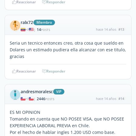
Reaccionar
Responder
ralx72
Miembro
14
hace 14 años
#13
|
POSTS
Seria un tecnico entonces creo, otra cosa que sueldo en
Dolares un estimado pudiera ella alcanzar con ese titulo,
gracias
Reaccionar
Responder
andresmoralesc
ViP
2446
hace 14 años
#14
|
POSTS
ES MI OPINION
Tomando en cuenta que NO POSEE VISA, que NO POSEE
EXPERIENCIA LABORAL PREVIA en Chile.
Por el hecho de hablar ingles 1.200 USD como base.