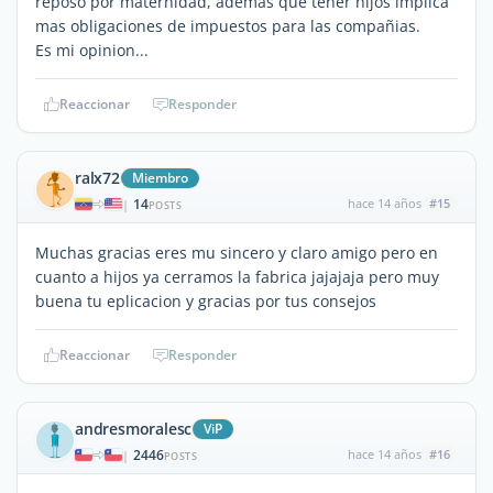
reposo por maternidad, ademas que tener hijos implica
mas obligaciones de impuestos para las compañias.
Es mi opinion...
Reaccionar
Responder
ralx72
Miembro
14
hace 14 años
#15
|
POSTS
Muchas gracias eres mu sincero y claro amigo pero en
cuanto a hijos ya cerramos la fabrica jajajaja pero muy
buena tu eplicacion y gracias por tus consejos
Reaccionar
Responder
andresmoralesc
ViP
2446
hace 14 años
#16
|
POSTS