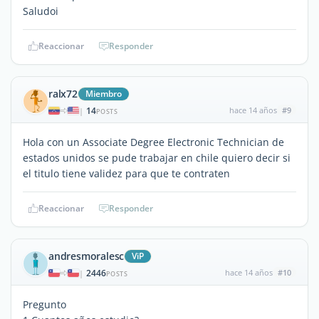
Saludoi
Reaccionar
Responder
ralx72
Miembro
14
hace 14 años
#9
|
POSTS
Hola con un Associate Degree Electronic Technician de
estados unidos se pude trabajar en chile quiero decir si
el titulo tiene validez para que te contraten
Reaccionar
Responder
andresmoralesc
ViP
2446
hace 14 años
#10
|
POSTS
Pregunto