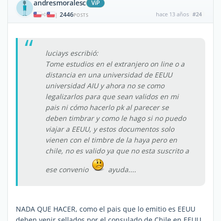
andresmoralesc
ViP
2446
hace 13 años
#24
|
POSTS
luciays escribió:
Tome estudios en el extranjero on line o a
distancia en una universidad de EEUU
universidad AIU y ahora no se como
legalizarlos para que sean validos en mi
pais ni cómo hacerlo pk al parecer se
deben timbrar y como le hago si no puedo
viajar a EEUU, y estos documentos solo
vienen con el timbre de la haya pero en
chile, no es valido ya que no esta suscrito a
ese convenio
ayuda....
NADA QUE HACER, como el pais que lo emitio es EEUU
deben venir sellados por el consulado de Chile en EEUU