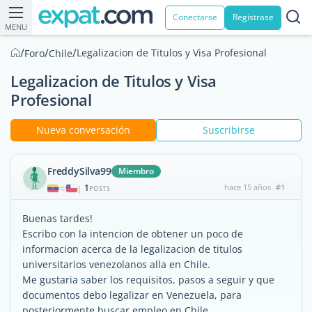
Conectarse
Registrase
MENU
/
/
/
Legalizacion de Titulos y Visa Profesional
Foro
Chile
Legalizacion de Titulos y Visa
Profesional
Nueva conversación
Suscribirse
FreddySilva99
Miembro
1
hace 15 años
#1
|
POSTS
Buenas tardes!
Escribo con la intencion de obtener un poco de
informacion acerca de la legalizacion de titulos
universitarios venezolanos alla en Chile.
Me gustaria saber los requisitos, pasos a seguir y que
documentos debo legalizar en Venezuela, para
posteriormente buscar empleo en Chile.