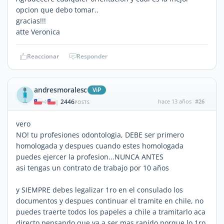
opcion que debo tomar..
gracias!!!
atte Veronica
Reaccionar
Responder
andresmoralesc
ViP
2446
hace 13 años
#26
|
POSTS
vero
NO! tu profesiones odontologia, DEBE ser primero
homologada y despues cuando estes homologada
puedes ejercer la profesion...NUNCA ANTES
asi tengas un contrato de trabajo por 10 años
y SIEMPRE debes legalizar 1ro en el consulado los
documentos y despues continuar el tramite en chile, no
puedes traerte todos los papeles a chile a tramitarlo aca
directo pensando que va a ser mas rapido porque lo 1ro