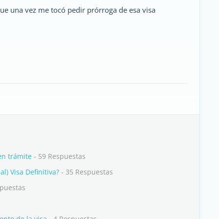
que una vez me tocó pedir prórroga de esa visa
en trámite
- 59 Respuestas
) Visa Definitiva?
- 35 Respuestas
spuestas
ento de la visa
- 4 Respuestas