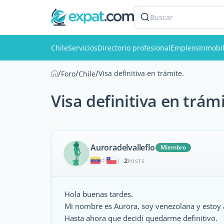
Buscar
Chile
Servicios
Directorio profesional
Empleos
Inmobil
/
/
/
Visa definitiva en trámite.
Foro
Chile
Visa definitiva en trámi
Auroradelvalleflo
Miembro
2
|
POSTS
Hola buenas tardes.
Mi nombre es Aurora, soy venezolana y estoy 
Hasta ahora que decidí quedarme definitivo.