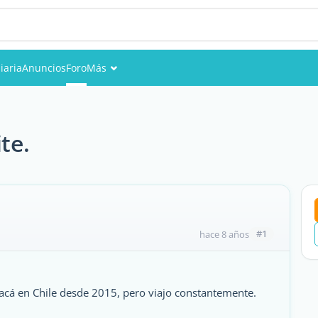
iaria
Anuncios
Foro
Más
Eventos
Miembros
te.
Fotos
#1
hace 8 años
acá en Chile desde 2015, pero viajo constantemente.