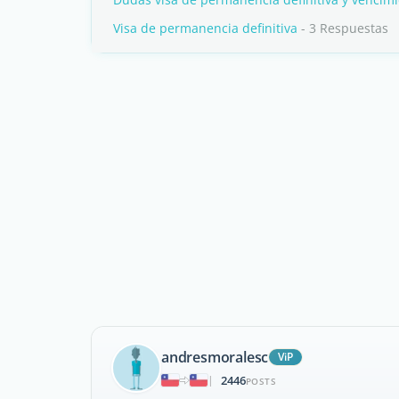
Visa de permanencia definitiva
- 3 Respuestas
andresmoralesc
ViP
2446
|
POSTS