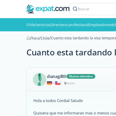
Buscar
Chile
Servicios
Directorio profesional
Empleos
Inmobil
/
/
/
Cuanto esta tardando la visa tempora
Foro
Chile
Cuanto esta tardando l
dianagil80
Nuevo miembro
5
|
POSTS
Hola a todos Cordial Saludo
Quisiera que me informaran mas o menos cuant