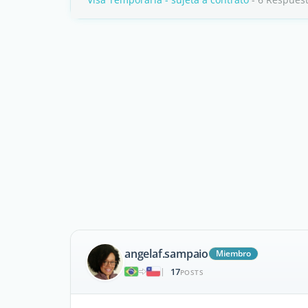
angelaf.sampaio
Miembro
17
|
POSTS