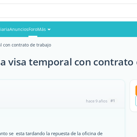
iaria
Anuncios
Foro
Más
Eventos
l con contrato de trabajo
Miembros
a visa temporal con contrato 
Fotos
#1
hace 9 años
o se esta tardando la repuesta de la oficina de