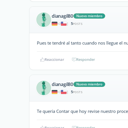
dianagil80
Nuevo miembro
5
|
POSTS
Pues te tendré al tanto cuando nos llegue el n
Reaccionar
Responder
dianagil80
Nuevo miembro
5
|
POSTS
Te quería Contar que hoy revise nuestro proce
Reaccionar
Responder