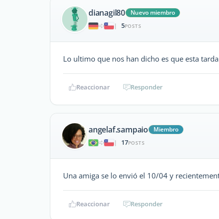
dianagil80
Nuevo miembro
5
|
POSTS
Lo ultimo que nos han dicho es que esta tard
Reaccionar
Responder
angelaf.sampaio
Miembro
17
|
POSTS
Una amiga se lo envió el 10/04 y recientement
Reaccionar
Responder