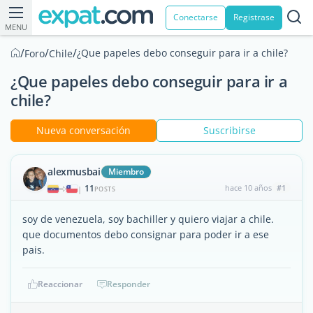
Conectarse
Registrase
MENU
/
/
/
¿Que papeles debo conseguir para ir a chile?
Foro
Chile
¿Que papeles debo conseguir para ir a
chile?
Nueva conversación
Suscribirse
alexmusbai
Miembro
11
hace 10 años
#1
|
POSTS
soy de venezuela, soy bachiller y quiero viajar a chile.
que documentos debo consignar para poder ir a ese
pais.
Reaccionar
Responder