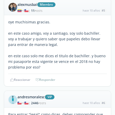
alexmusbai
Miembro
11
hace 10 años
#5
|
POSTS
oye muchisimas gracias.
en este caso amigo, voy a santiago, soy solo bachiller.
voy a trabajar y quiero saber que papeles debo llevar
para entrar de manera legal.
en este caso solo me dices el titulo de bachiller. y bueno
mi pasaporte esta vigente se vence en el 2018 no hay
problema por eso?
Reaccionar
Responder
andresmoralesc
ViP
2446
hace 10 años
#6
|
POSTS
Para entrar "legal" como dices, debes comprender que