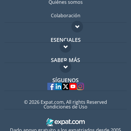
Quiénes somos
Colaboración
ESENCIALES
Foro para expatriados
SABER MÁS
Guía para expatriados
FAQ
Trabajos en el extranjero
SÍGUENOS
Expertos
© 2026 Expat.com, All rights Reserved
Condiciones de Uso
Dado apoyo gratuito a los expatriados desde 2005