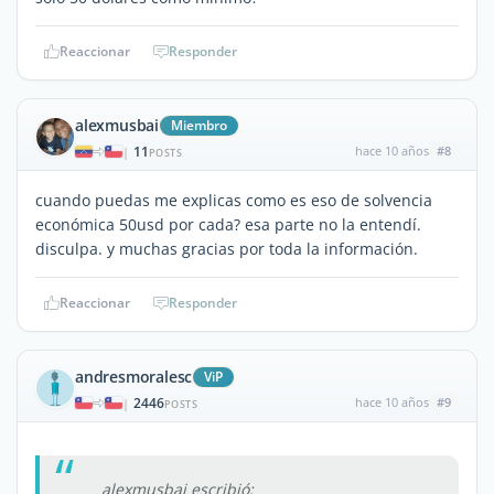
Reaccionar
Responder
alexmusbai
Miembro
11
hace 10 años
#8
|
POSTS
cuando puedas me explicas como es eso de solvencia
económica 50usd por cada? esa parte no la entendí.
disculpa. y muchas gracias por toda la información.
Reaccionar
Responder
andresmoralesc
ViP
2446
hace 10 años
#9
|
POSTS
alexmusbai escribió: