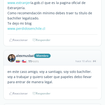
www.extranjer
ía.gob.cl que es la pagina oficial de
Extranjería.
Como recomendación mínimo debes traer tu título de
bachiller legalizado.
Te dejo mi blog
www.perdidosenchile.cl
Reaccionar
Responder
alexmusbai
Miembro
11
hace 10 años
#4
|
POSTS
en este caso amigo, voy a santiago, soy solo bachiller.
voy a trabajar y quiero saber que papeles debo llevar
para entrar de manera legal.
Reaccionar
Responder