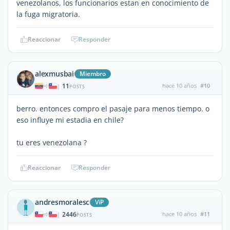
venezolanos, los funcionarios estan en conocimiento de
la fuga migratoria.
Reaccionar
Responder
alexmusbai
Miembro
11
hace 10 años
#10
|
POSTS
berro. entonces compro el pasaje para menos tiempo. o
eso influye mi estadia en chile?
tu eres venezolana ?
Reaccionar
Responder
andresmoralesc
ViP
2446
hace 10 años
#11
|
POSTS