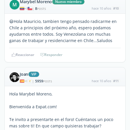
Marybel Moreno
Nuevo miembro
M
8
hace 10 años
#10
|
POSTS
😃Hola Mauricio, tambien tengo pensado radicarme en
Chile a principios del próximo año, espero podamos
ayudarnos entre todos. Soy Venezolana con muchas
ganas de trabajar y residenciarme en Chile...Saludos
Reaccionar
Responder
Joan
ViP
5959
hace 10 años
#11
|
POSTS
Hola Marybel Moreno,
Bienvenida a Expat.com!
Te invito a presentarte en el foro! Cuéntanos un poco
mas sobre ti! En que campo quisieras trabajar?