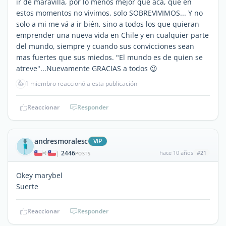
ir de maravilla, por lo menos mejor que acâ, que en
estos momentos no vivimos, solo SOBREVIVIMOS... Y no
solo a mi me vá a ir bién, sino a todos los que quieran
emprender una nueva vida en Chile y en cualquier parte
del mundo, siempre y cuando sus convicciones sean
mas fuertes que sus miedos. "El mundo es de quien se
atreve"...Nuevamente GRACIAS a todos 😉
👍
1 miembro reaccionó a esta publicación
Reaccionar
Responder
andresmoralesc
ViP
2446
hace 10 años
#21
|
POSTS
Okey marybel
Suerte
Reaccionar
Responder