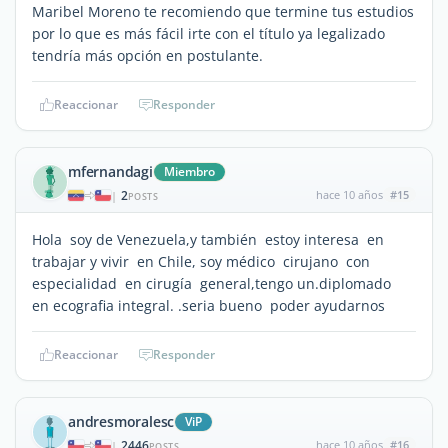
Maribel Moreno te recomiendo que termine tus estudios
por lo que es más fácil irte con el título ya legalizado
tendría más opción en postulante.
Reaccionar
Responder
mfernandagi
Miembro
2
hace 10 años
#15
|
POSTS
Hola soy de Venezuela,y también estoy interesa en
trabajar y vivir en Chile, soy médico cirujano con
especialidad en cirugía general,tengo un.diplomado
en ecografia integral. .seria bueno poder ayudarnos
Reaccionar
Responder
andresmoralesc
ViP
2446
hace 10 años
#16
|
POSTS