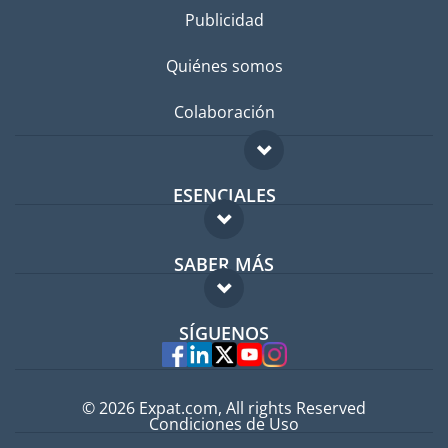
Publicidad
Quiénes somos
Colaboración
ESENCIALES
Foro para expatriados
SABER MÁS
Guía para expatriados
FAQ
Trabajos en el extranjero
SÍGUENOS
Expertos
© 2026 Expat.com, All rights Reserved
Condiciones de Uso