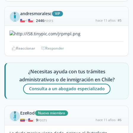
andresmoralesc
ViP
2446
hace 11 años
#5
|
POSTS
Reaccionar
Responder
¿Necesitas ayuda con tus trámites
administrativos o de inmigración en Chile?
Consulta a un abogado especializado
EzeRod
Nuevo miembro
9
hace 11 años
#6
|
POSTS