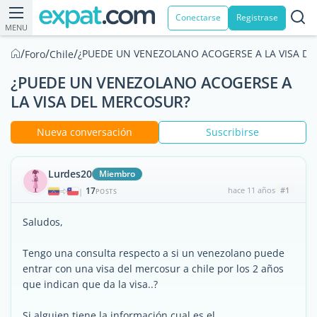
Conectarse
Registrase
MENU
/
/
/
¿PUEDE UN VENEZOLANO ACOGERSE A LA VISA D
Foro
Chile
¿PUEDE UN VENEZOLANO ACOGERSE A
LA VISA DEL MERCOSUR?
Nueva conversación
Suscribirse
Lurdes20
Miembro
17
hace 11 años
#1
|
POSTS
Saludos,
Tengo una consulta respecto a si un venezolano puede
entrar con una visa del mercosur a chile por los 2 años
que indican que da la visa..?
Si alguien tiene la información cual es el