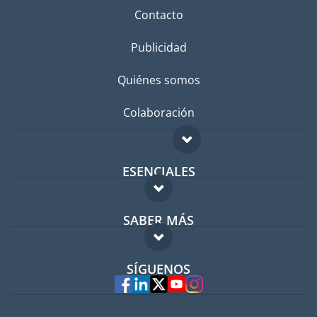
Contacto
Publicidad
Quiénes somos
Colaboración
ESENCIALES
Foro para expatriados
SABER MÁS
Guía para expatriados
FAQ
Trabajos en el extranjero
SÍGUENOS
Expertos