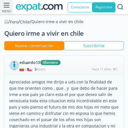
Conectarse
Registrase
MENU
/
/
/
Quiero irme a vivir en chile
Foro
Chile
Quiero irme a vivir en chile
Nueva conversación
Suscribirse
eduardo13
Miembro
3
hace 11 años
#1
|
POSTS
Apreciados amigos me dirijo a uds.con la finalidad de
que me orienten como , que , y que debo de hacer para
irme a ese pais ya claro esta el por que deseo salir de
venezuela toda esta cituacion esta incontrolable en este
pais y solo pienso el futuro de mis dos hijas mi nieto que
viene en camino y disfrutar cin mi esposa lo que hemis
cosechado en el pasar de los años mis hijas son
ingenieras una industrial y la otra en computacion y mi