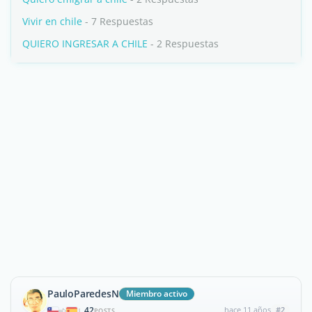
Vivir en chile
- 7 Respuestas
QUIERO INGRESAR A CHILE
- 2 Respuestas
PauloParedesN
Miembro activo
42
hace 11 años
#2
|
POSTS