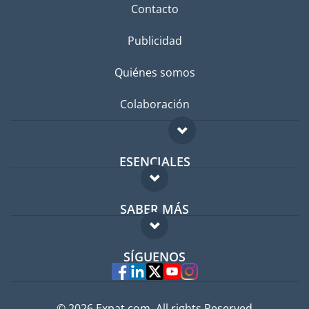
Contacto
Publicidad
Quiénes somos
Colaboración
ESENCIALES
Foro para expatriados
SABER MÁS
Guía para expatriados
FAQ
Trabajos en el extranjero
SÍGUENOS
Expertos
© 2026 Expat.com, All rights Reserved