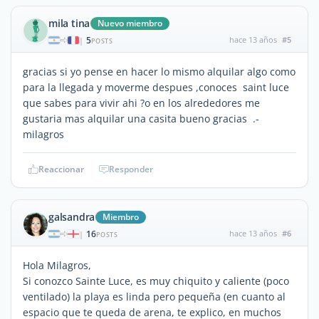
mila tina
Nuevo miembro
5
hace 13 años
#5
|
POSTS
gracias si yo pense en hacer lo mismo alquilar algo como
para la llegada y moverme despues ,conoces saint luce
que sabes para vivir ahi ?o en los alrededores me
gustaria mas alquilar una casita bueno gracias .-
milagros
Reaccionar
Responder
galsandra
Miembro
16
hace 13 años
#6
|
POSTS
Hola Milagros,
Si conozco Sainte Luce, es muy chiquito y caliente (poco
ventilado) la playa es linda pero pequeña (en cuanto al
espacio que te queda de arena, te explico, en muchos