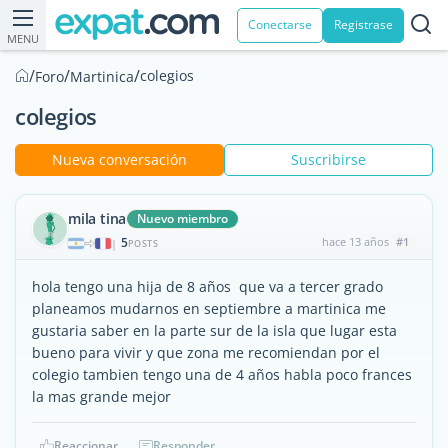
Conectarse
Registrase
MENU
/
/
/
colegios
Foro
Martinica
colegios
Nueva conversación
Suscribirse
mila tina
Nuevo miembro
5
hace 13 años
#1
|
POSTS
hola tengo una hija de 8 años que va a tercer grado
planeamos mudarnos en septiembre a martinica me
gustaria saber en la parte sur de la isla que lugar esta
bueno para vivir y que zona me recomiendan por el
colegio tambien tengo una de 4 años habla poco frances
la mas grande mejor
Reaccionar
Responder