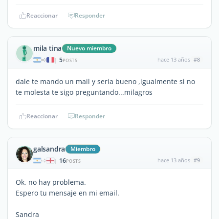
Reaccionar
Responder
mila tina
Nuevo miembro
5
hace 13 años
#8
|
POSTS
dale te mando un mail y seria bueno ,igualmente si no
te molesta te sigo preguntando...milagros
Reaccionar
Responder
galsandra
Miembro
16
hace 13 años
#9
|
POSTS
Ok, no hay problema.
Espero tu mensaje en mi email.
Sandra