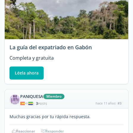
La guía del expatriado en Gabón
Completa y gratuita
Léela ahora
PANIQUESA
Miembro
3
hace 11 años
#3
|
POSTS
Muchas gracias por tu rápida respuesta.
Reaccionar
Responder