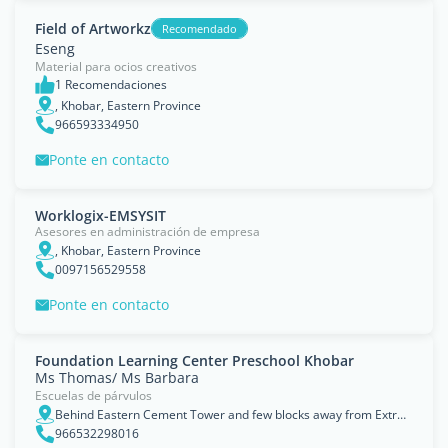
Field of Artworkz
Recomendado
Eseng
Material para ocios creativos
1 Recomendaciones
, Khobar, Eastern Province
966593334950
Ponte en contacto
Worklogix-EMSYSIT
Asesores en administración de empresa
, Khobar, Eastern Province
0097156529558
Ponte en contacto
Foundation Learning Center Preschool Khobar
Ms Thomas/ Ms Barbara
Escuelas de párvulos
Behind Eastern Cement Tower and few blocks away from Extra., Khobar, Eastern Province
966532298016