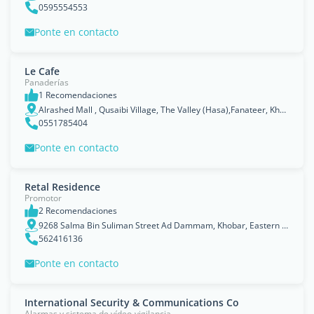
0595554553
Ponte en contacto
Le Cafe
Panaderías
1 Recomendaciones
Alrashed Mall , Qusaibi Village, The Valley (Hasa),Fanateer, Khobar, Eastern Province
0551785404
Ponte en contacto
Retal Residence
Promotor
2 Recomendaciones
9268 Salma Bin Suliman Street Ad Dammam, Khobar, Eastern Province
562416136
Ponte en contacto
International Security & Communications Co
Alarmas y sistema de vídeo-vigilancia