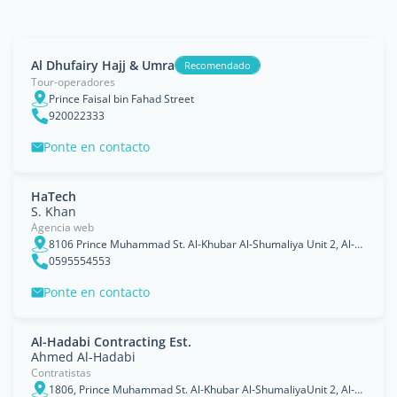
Al Dhufairy Hajj & Umra
Recomendado
Tour-operadores
Prince Faisal bin Fahad Street
920022333
Ponte en contacto
HaTech
S. Khan
Agencia web
8106 Prince Muhammad St. Al-Khubar Al-Shumaliya Unit 2, Al-Khubar 34425-3499, Khobar, Eastern Province
0595554553
Ponte en contacto
Al-Hadabi Contracting Est.
Ahmed Al-Hadabi
Contratistas
1806, Prince Muhammad St. Al-Khubar Al-ShumaliyaUnit 2, Al-Khubar 34425-3499, Khobar, Eastern Province