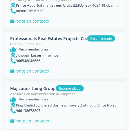
Prince Abdul Rahman Street, Cross 22,P.O. Box 4034, Khobar, Eastern Province
00966138962000
Ponte en contacto
Professionals Real Estates Projects Co.
Recomendado
Gestión inmobiliaria
1 Recomendaciones
, Khobar, Eastern Province
966548048666
Ponte en contacto
Maj counsltuing Group
Recomendado
Asesores en administración de empresa
1 Recomendaciones
King Khaled St, Khaled Business Tower, 2nd Floor, Office No.23, Khobar, Eastern Province
966138678897
Ponte en contacto