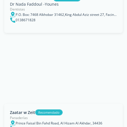
Dr Nada Faddoul -Younes
Dentistas
P.O. Box: 7468 Alkhobar 31462,King Abdul Aziz street 27, Facing Silver Tower, Eastern Province
0138671828
Zaatar w Zeit
Recomendado
Panaderías
Prince Faisal Bin Fahd Road, Al Hizam Al Akhdar, 34436