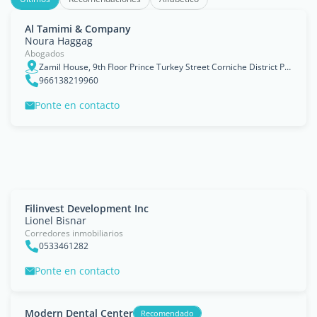
Al Tamimi & Company
Noura Haggag
Abogados
Zamil House, 9th Floor Prince Turkey Street Corniche District P.O. Box 1227, 31952
966138219960
Ponte en contacto
Filinvest Development Inc
Lionel Bisnar
Corredores inmobiliarios
0533461282
Ponte en contacto
Modern Dental Center
Recomendado