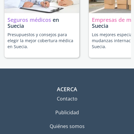
Seguros médicos
en
Empresas de m
Suecia
Suecia
Presupuestos y consejos para
Los mejores especial
elegir la mejor cobertura médica
mudanzas internacio
en Suecia.
Suecia.
ACERCA
Contacto
Publicidad
Quiénes somos