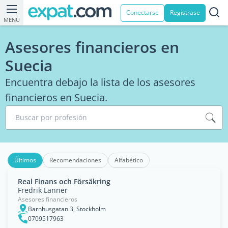
Conectarse
Registrase
MENU
Asesores financieros en
Suecia
Encuentra debajo la lista de los asesores
financieros en Suecia.
Buscar por profesión
Últimos
Recomendaciones
Alfabético
Real Finans och Försäkring
Fredrik Lanner
Asesores financieros
Barnhusgatan 3, Stockholm
0709517963