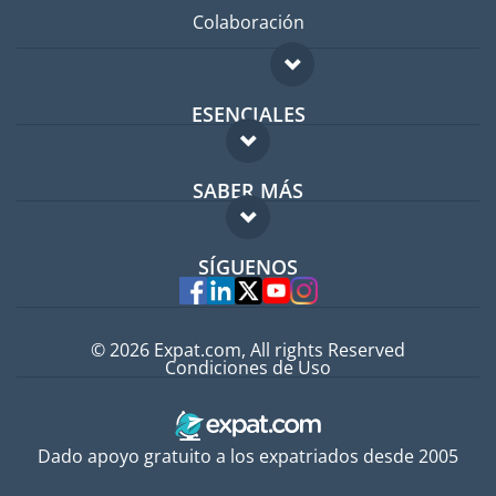
Colaboración
ESENCIALES
Foro para expatriados
SABER MÁS
Guía para expatriados
FAQ
Trabajos en el extranjero
SÍGUENOS
Expertos
© 2026 Expat.com, All rights Reserved
Condiciones de Uso
Dado apoyo gratuito a los expatriados desde 2005