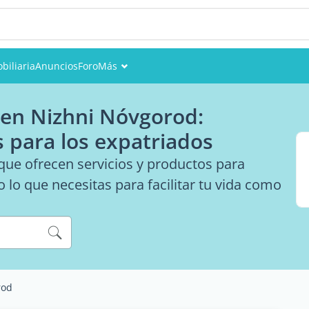
biliaria
Anuncios
Foro
Más
Eventos
 en Nizhni Nóvgorod:
Miembros
s para los expatriados
Fotos
ue ofrecen servicios y productos para
lo que necesitas para facilitar tu vida como
rod