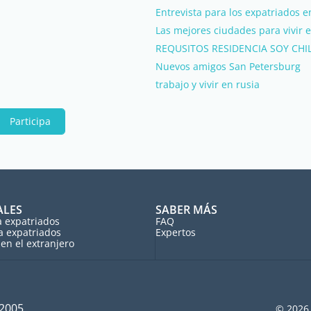
Entrevista para los expatriados e
Las mejores ciudades para vivir 
REQUSITOS RESIDENCIA SOY CHI
Nuevos amigos San Petersburg
trabajo y vivir en rusia
Participa
ALES
SABER MÁS
a expatriados
FAQ
a expatriados
Expertos
en el extranjero
 2005
© 2026 