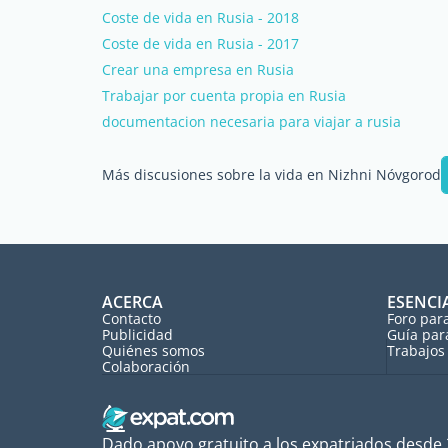
Coste de vida en Rusia - 2018
Coste de vida en Rusia - 2017
Crear una empresa en Rusia
Trabajar por cuenta propia en Rusia
documentacion necesaria para viajar a rusia
Más discusiones sobre la vida en Nizhni Nóvgorod
ACERCA
ESENCI
Contacto
Foro par
Publicidad
Guía par
Quiénes somos
Trabajos 
Colaboración
Dado apoyo gratuito a los expatriados desde