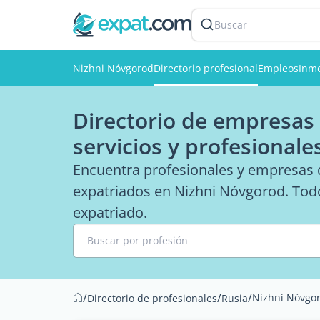
Buscar
Nizhni Nóvgorod
Directorio profesional
Empleos
Inmo
Directorio de empresas
servicios y profesionale
Encuentra profesionales y empresas q
expatriados en Nizhni Nóvgorod. Todo 
expatriado.
Buscar por profesión
/
/
/
Nizhni Nóvgo
Directorio de profesionales
Rusia