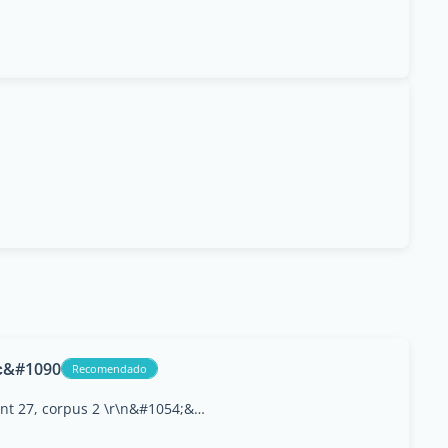
Ос&#1090
Recomendado
Rue Ostojenka, bâtiment 27, corpus 2 \r\n&#1054;&#1089;&#1090;&#1086;&#1078;&#1077;&#1085;&#1082;&#1072; &#1076;. 27 &#1082;&#1086;&#1088;&#1087;. 2, Moscou