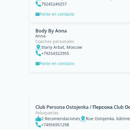
79245249257
Ponte en contacto
Body By Anna
Anna
Coaches personales
Stariy Arbat, Moscow
+79254322955
Ponte en contacto
Club Persona Ostojenka / Персона Club 
Peluquerías
2 Recomendaciones
+74956951298