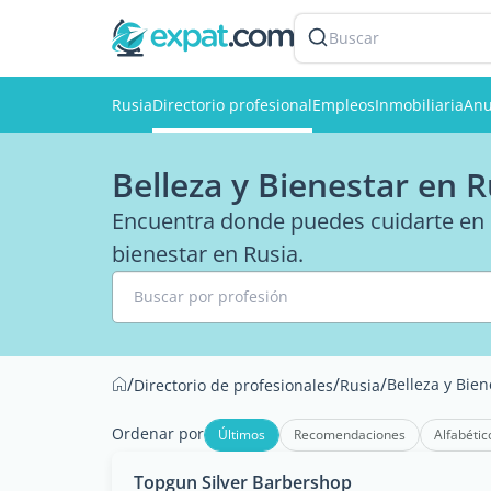
Buscar
Rusia
Directorio profesional
Empleos
Inmobiliaria
Anu
Belleza y Bienestar en R
Encuentra donde puedes cuidarte en la
bienestar en Rusia.
Buscar por profesión
/
/
/
Belleza y Bien
Directorio de profesionales
Rusia
Ordenar por
Últimos
Recomendaciones
Alfabétic
Topgun Silver Barbershop