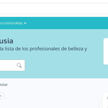
ncios
Foro
Más
Eventos
usia
Miembros
 lista de los profesionales de belleza y
Fotos
estar
o