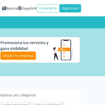
Conectarse
Registrase
Revista
Español
Promociona tus servicios y
gana visibilidad
Añadir mi empresa
Explorar por categorías
Coaches personales
1
Institutos de belleza
1